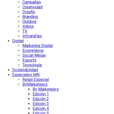
Campañas
Creatividad
Diseño
Branding
Outdoor
Indoor
TV
Infografías
Digital
Marketing Digital
Ecommerce
Social Media
Esports
Tecnología
Sostenibilidad
Especiales MN
Retail Especial
ByMarketeers
By Marketeers
Edición 1
Edición 2
Edición 3
Edición 4
Edición 5