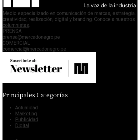
Medio especializado en comunicación de marcas, estrategia,
creatividad, realización, digital y branding. Conoce a nuestros
columnistas
.
PRENSA
prensa@mercadonegro.pe
COMERCIAL
comercial@mercadonegro.pe
Principales Categorías
Actualidad
Marketing
Publicidad
Digital