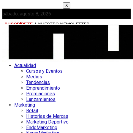
X
sábado, agosto 8, 2026
SUSCRÍBETE
A NUESTRO NEWSLETTER
MEDIAKIT
Actualidad
Cursos y Eventos
Medios
Tendencias
Emprendimiento
Premiaciones
Lanzamientos
Marketing
Retail
Historias de Marcas
Marketing Deportivo
EndoMarketing