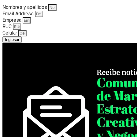
Nombres y apellidos
Email Address
Empresa
RUC
Celular
Ingresar