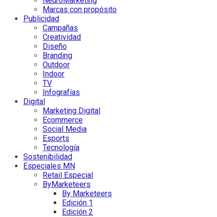
NeuroMarketing
Marcas con propósito
Publicidad
Campañas
Creatividad
Diseño
Branding
Outdoor
Indoor
TV
Infografías
Digital
Marketing Digital
Ecommerce
Social Media
Esports
Tecnología
Sostenibilidad
Especiales MN
Retail Especial
ByMarketeers
By Marketeers
Edición 1
Edición 2