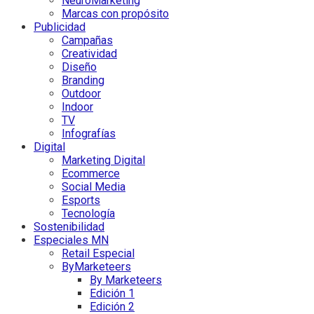
NeuroMarketing
Marcas con propósito
Publicidad
Campañas
Creatividad
Diseño
Branding
Outdoor
Indoor
TV
Infografías
Digital
Marketing Digital
Ecommerce
Social Media
Esports
Tecnología
Sostenibilidad
Especiales MN
Retail Especial
ByMarketeers
By Marketeers
Edición 1
Edición 2