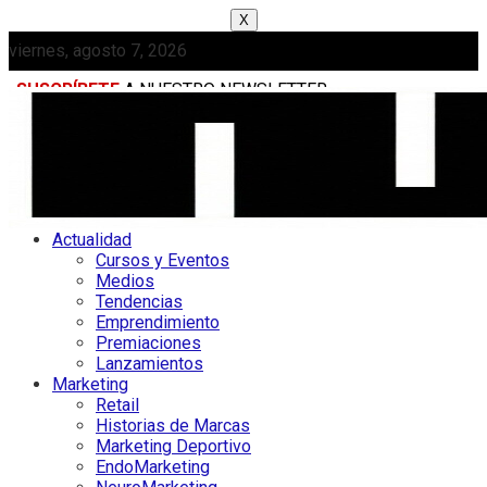
X
viernes, agosto 7, 2026
SUSCRÍBETE
A NUESTRO NEWSLETTER
MEDIAKIT
Actualidad
Cursos y Eventos
Medios
Tendencias
Emprendimiento
Premiaciones
Lanzamientos
Marketing
Retail
Historias de Marcas
Marketing Deportivo
EndoMarketing