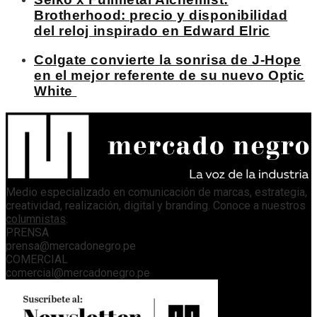
Brotherhood: precio y disponibilidad
del reloj inspirado en Edward Elric
Colgate convierte la sonrisa de J-Hope
en el mejor referente de su nuevo Optic
White
Medio especializado en comunicación de marcas, estrategia,
creatividad, realización, digital y branding. Conoce a nuestros
columnistas
.
PRENSA
prensa@mercadonegro.pe
COMERCIAL
comercial@mercadonegro.pe