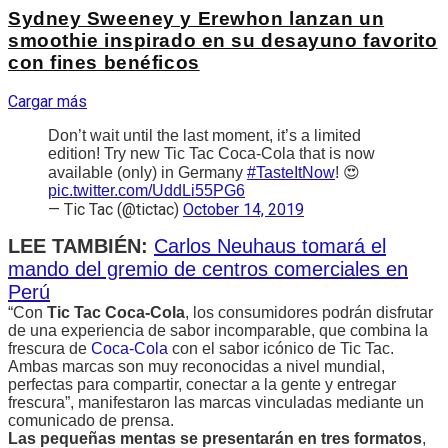
Sydney Sweeney y Erewhon lanzan un
smoothie inspirado en su desayuno favorito
con fines benéficos
Cargar más
Don’t wait until the last moment, it’s a limited
edition! Try new Tic Tac Coca-Cola that is now
available (only) in Germany
#TasteItNow
! 😍
pic.twitter.com/UddLi55PG6
— Tic Tac (@tictac)
October 14, 2019
LEE TAMBIÉN:
Carlos Neuhaus tomará el
mando del gremio de centros comerciales en
Perú
“Con
Tic Tac Coca-Cola
, los consumidores podrán disfrutar
de una experiencia de sabor incomparable, que combina la
frescura de
Coca-Cola
con el sabor icónico de Tic Tac.
Ambas marcas son muy reconocidas a nivel mundial,
perfectas para compartir, conectar a la gente y entregar
frescura”, manifestaron las marcas vinculadas mediante un
comunicado de prensa.
Las pequeñas mentas se presentarán en tres formatos
,