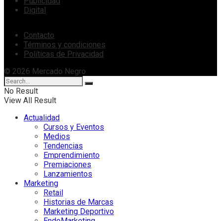
Publicidad
Digital
Contacto
Términos y condiciones
Políticas de Privacidad
© 2026 Mercado Negro
No Result
View All Result
Actualidad
Cursos y Eventos
Medios
Tendencias
Emprendimiento
Premiaciones
Lanzamientos
Marketing
Retail
Historias de Marcas
Marketing Deportivo
EndoMarketing