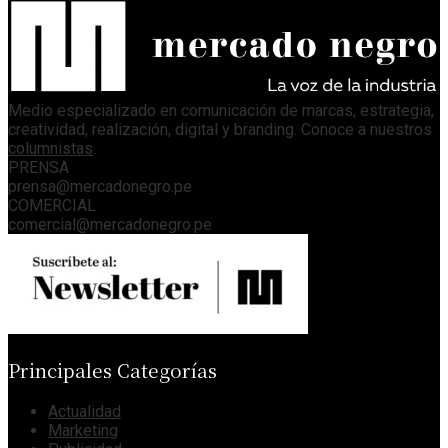
Medio especializado en comunicación de marcas, estrategia,
creatividad, realización, digital y branding. Conoce a nuestros
columnistas
.
PRENSA
prensa@mercadonegro.pe
COMERCIAL
comercial@mercadonegro.pe
Principales Categorías
Actualidad
Marketing