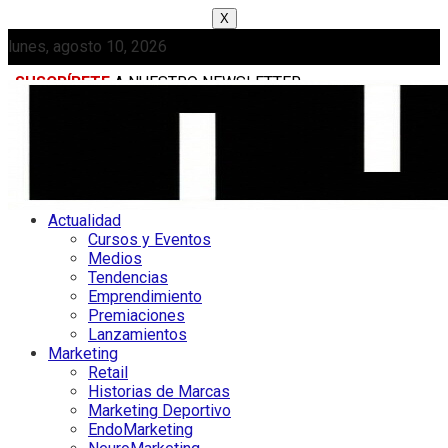
X
lunes, agosto 10, 2026
SUSCRÍBETE
A NUESTRO NEWSLETTER
MEDIAKIT
Actualidad
Cursos y Eventos
Medios
Tendencias
Emprendimiento
Premiaciones
Lanzamientos
Marketing
Retail
Historias de Marcas
Marketing Deportivo
EndoMarketing