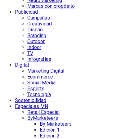
NeuroMarketing
Marcas con propósito
Publicidad
Campañas
Creatividad
Diseño
Branding
Outdoor
Indoor
TV
Infografías
Digital
Marketing Digital
Ecommerce
Social Media
Esports
Tecnología
Sostenibilidad
Especiales MN
Retail Especial
ByMarketeers
By Marketeers
Edición 1
Edición 2