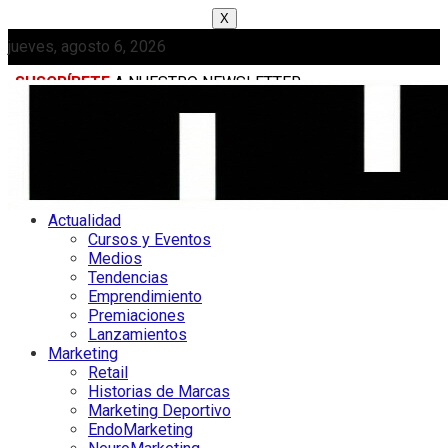
X
jueves, agosto 6, 2026
SUSCRÍBETE
A NUESTRO NEWSLETTER
MEDIAKIT
Actualidad
Cursos y Eventos
Medios
Tendencias
Emprendimiento
Premiaciones
Lanzamientos
Marketing
Retail
Historias de Marcas
Marketing Deportivo
EndoMarketing