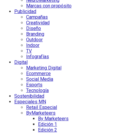
NeuroMarketing
Marcas con propósito
Publicidad
Campañas
Creatividad
Diseño
Branding
Outdoor
Indoor
TV
Infografías
Digital
Marketing Digital
Ecommerce
Social Media
Esports
Tecnología
Sostenibilidad
Especiales MN
Retail Especial
ByMarketeers
By Marketeers
Edición 1
Edición 2