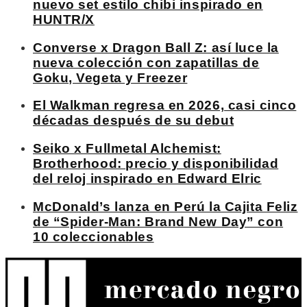
nuevo set estilo chibi inspirado en
HUNTR/X
Converse x Dragon Ball Z: así luce la
nueva colección con zapatillas de
Goku, Vegeta y Freezer
El Walkman regresa en 2026, casi cinco
décadas después de su debut
Seiko x Fullmetal Alchemist:
Brotherhood: precio y disponibilidad
del reloj inspirado en Edward Elric
McDonald’s lanza en Perú la Cajita Feliz
de “Spider-Man: Brand New Day” con
10 coleccionables