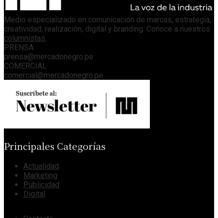
Medio especializado en comunicación de marcas, estrategia,
creatividad, realización, digital y branding. Conoce a nuestros
columnistas
.
PRENSA
prensa@mercadonegro.pe
COMERCIAL
comercial@mercadonegro.pe
Principales Categorías
Actualidad
Marketing
Publicidad
Digital