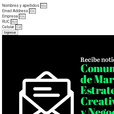
Nombres y apellidos
Email Address
Empresa
RUC
Celular
Ingresar