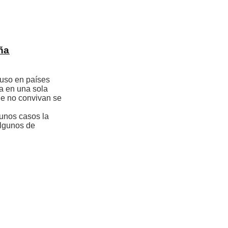
ña
puso en países
a en una sola
ue no convivan se
gunos casos la
algunos de