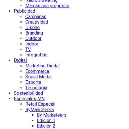
NeuroMarketing
Marcas con propósito
Publicidad
Campañas
Creatividad
Diseño
Branding
Outdoor
Indoor
TV
Infografías
Digital
Marketing Digital
Ecommerce
Social Media
Esports
Tecnología
Sostenibilidad
Especiales MN
Retail Especial
ByMarketeers
By Marketeers
Edición 1
Edición 2