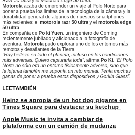
Razr 50 Ultra y el Motorola Edge 50 Ultra.
Motorola
acaba de emprender un viaje al Polo Norte para
poner a prueba los límites de la tecnología de la cámara y la
durabilidad general de algunos de nuestros smartphones
más recientes: el
motorola razr 50 ultra
y el
motorola edge
50 ultra
.
En compañía de
Po ki Yuen
, un ingeniero de Corning
recientemente jubilado y aficionado a la fotografía de
aventura,
Motorola
pudo explorar uno de los entornos más
remotos y desafiantes de la Tierra.
“Hay belleza en todo el planeta, incluso en las condiciones
más adversas. Quiero capturarla toda”
, afirma
Po Ki
.
“El Polo
Norte no sólo era un entorno físicamente adverso, sino que
la lejanía también me suponía un reto mental. Tenía muchas
ganas de poner a prueba estos dispositivos y Gorilla Glass”
.
LEE
TAMBIÉN
Heinz se apropia de un hot dog gigante en
Times Square para destacar su ketchup
Apple Music te invita a cambiar de
plataforma con un camión de mudanza