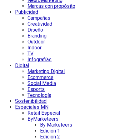
NeuroMarketing
Marcas con propósito
Publicidad
Campañas
Creatividad
Diseño
Branding
Outdoor
Indoor
TV
Infografías
Digital
Marketing Digital
Ecommerce
Social Media
Esports
Tecnología
Sostenibilidad
Especiales MN
Retail Especial
ByMarketeers
By Marketeers
Edición 1
Edición 2