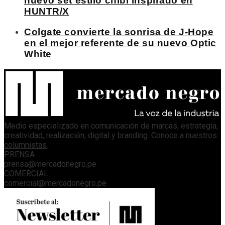
nuevo set estilo chibi inspirado en
HUNTR/X
Colgate convierte la sonrisa de J-Hope
en el mejor referente de su nuevo Optic
White
Medio especializado en comunicación de marcas, estrategia,
creatividad, realización, digital y branding. Conoce a nuestros
columnistas
.
PRENSA
prensa@mercadonegro.pe
COMERCIAL
comercial@mercadonegro.pe