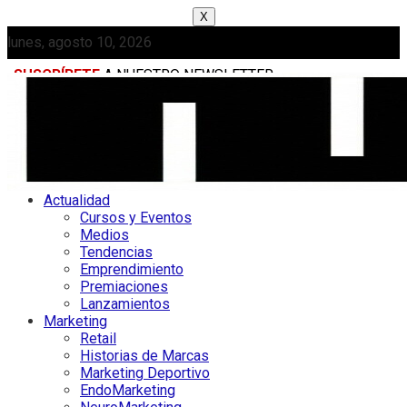
X
lunes, agosto 10, 2026
SUSCRÍBETE
A NUESTRO NEWSLETTER
MEDIAKIT
Actualidad
Cursos y Eventos
Medios
Tendencias
Emprendimiento
Premiaciones
Lanzamientos
Marketing
Retail
Historias de Marcas
Marketing Deportivo
EndoMarketing