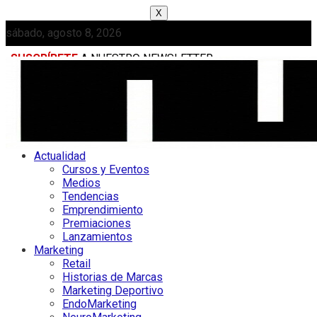
X
sábado, agosto 8, 2026
SUSCRÍBETE
A NUESTRO NEWSLETTER
MEDIAKIT
Actualidad
Cursos y Eventos
Medios
Tendencias
Emprendimiento
Premiaciones
Lanzamientos
Marketing
Retail
Historias de Marcas
Marketing Deportivo
EndoMarketing