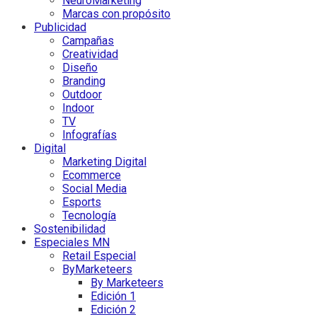
NeuroMarketing
Marcas con propósito
Publicidad
Campañas
Creatividad
Diseño
Branding
Outdoor
Indoor
TV
Infografías
Digital
Marketing Digital
Ecommerce
Social Media
Esports
Tecnología
Sostenibilidad
Especiales MN
Retail Especial
ByMarketeers
By Marketeers
Edición 1
Edición 2