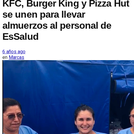
KFC, Burger King y Pizza Hut
se unen para llevar
almuerzos al personal de
EsSalud
6 años ago
en
Marcas