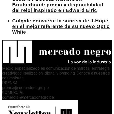
Brotherhood: precio y disponibilidad
del reloj inspirado en Edward Elric
Colgate convierte la sonrisa de J-Hope
en el mejor referente de su nuevo Optic
White
Medio especializado en comunicación de marcas, estrategia,
creatividad, realización, digital y branding. Conoce a nuestros
columnistas
.
PRENSA
prensa@mercadonegro.pe
COMERCIAL
comercial@mercadonegro.pe