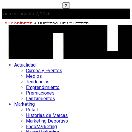
X
viernes, agosto 7, 2026
SUSCRÍBETE
A NUESTRO NEWSLETTER
MEDIAKIT
Actualidad
Cursos y Eventos
Medios
Tendencias
Emprendimiento
Premiaciones
Lanzamientos
Marketing
Retail
Historias de Marcas
Marketing Deportivo
EndoMarketing