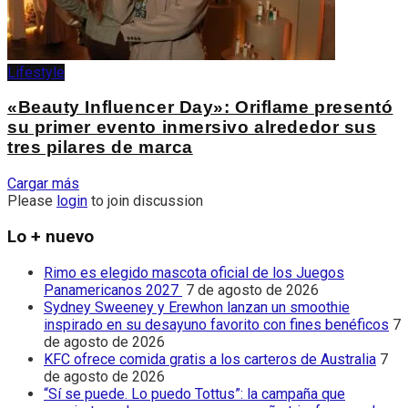
Lifestyle
«Beauty Influencer Day»: Oriflame presentó
su primer evento inmersivo alrededor sus
tres pilares de marca
Cargar más
Please
login
to join discussion
Lo + nuevo
Rimo es elegido mascota oficial de los Juegos
Panamericanos 2027
7 de agosto de 2026
Sydney Sweeney y Erewhon lanzan un smoothie
inspirado en su desayuno favorito con fines benéficos
7
de agosto de 2026
KFC ofrece comida gratis a los carteros de Australia
7
de agosto de 2026
“Sí se puede. Lo puedo Tottus”: la campaña que