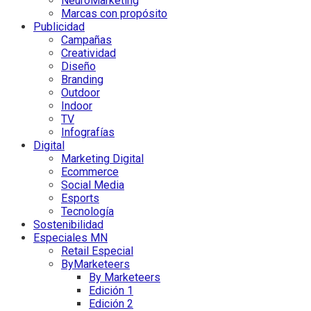
NeuroMarketing
Marcas con propósito
Publicidad
Campañas
Creatividad
Diseño
Branding
Outdoor
Indoor
TV
Infografías
Digital
Marketing Digital
Ecommerce
Social Media
Esports
Tecnología
Sostenibilidad
Especiales MN
Retail Especial
ByMarketeers
By Marketeers
Edición 1
Edición 2