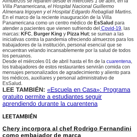
Almuerzos se reparten desde el miércoles 1 de abril, en la
Villa Panamericana, el Hospital Nacional Guillermo
Almenara Irigoyen y el Hospital Edgardo Rebagliati Martins.
En el marco de la reciente inauguración de la Villa
Panamericana como un centro médico de
EsSalud
para
atender a pacientes que vienen sufriendo del
Covid-19
, las
marcas:
KFC
,
Burger King
y
Pizza Hut
; se suman a las
iniciativas contra la pandemia ofreciendo almuerzos para los
trabajadores de la institución, personal esencial que se
encuentran velando incansablemente por la salud de todos
los peruanos.
Desde el miércoles 01 de abril hasta el fin de la
cuarentena
,
los trabajadores de estos restaurantes servirán comida con
mensajes personalizados de agradecimiento y aliento para
los médicos, auxiliares y personal administrativo de
EsSalud.
LEE TAMBIÉN:
«Escuela en Casa»: Programa
gratuito permite a estudiantes seguir
aprendiendo durante la cuarentena
LEE
TAMBIÉN
Chery incorpora al chef Rodrigo Fernandini
como embajador de marca