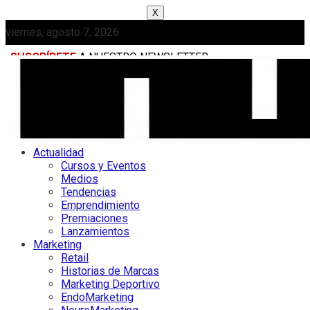
X
viernes, agosto 7, 2026
SUSCRÍBETE
A NUESTRO NEWSLETTER
MEDIAKIT
Actualidad
Cursos y Eventos
Medios
Tendencias
Emprendimiento
Premiaciones
Lanzamientos
Marketing
Retail
Historias de Marcas
Marketing Deportivo
EndoMarketing