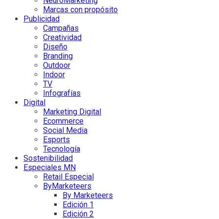
NeuroMarketing
Marcas con propósito
Publicidad
Campañas
Creatividad
Diseño
Branding
Outdoor
Indoor
TV
Infografías
Digital
Marketing Digital
Ecommerce
Social Media
Esports
Tecnología
Sostenibilidad
Especiales MN
Retail Especial
ByMarketeers
By Marketeers
Edición 1
Edición 2