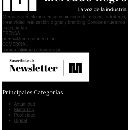
Medio especializado en comunicación de marcas, estrategia,
creatividad, realización, digital y branding. Conoce a nuestros
columnistas
.
PRENSA
prensa@mercadonegro.pe
COMERCIAL
comercial@mercadonegro.pe
Principales Categorías
Actualidad
Marketing
Publicidad
Digital