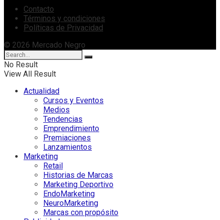
Contacto
Términos y condiciones
Políticas de Privacidad
© 2026 Mercado Negro
No Result
View All Result
Actualidad
Cursos y Eventos
Medios
Tendencias
Emprendimiento
Premiaciones
Lanzamientos
Marketing
Retail
Historias de Marcas
Marketing Deportivo
EndoMarketing
NeuroMarketing
Marcas con propósito