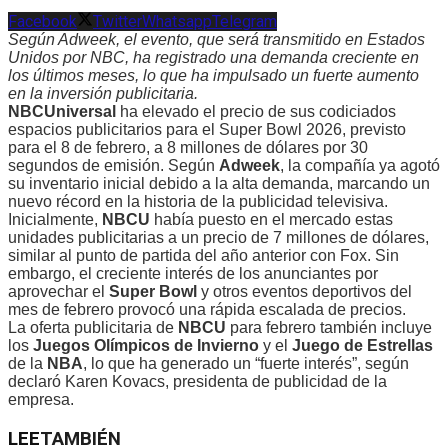
Facebook
Twitter
Whatsapp
Telegram
Según Adweek, el evento, que será transmitido en Estados
Unidos por NBC, ha registrado una demanda creciente en
los últimos meses, lo que ha impulsado un fuerte aumento
en la inversión publicitaria.
NBCUniversal
ha elevado el precio de sus codiciados
espacios publicitarios para el Super Bowl 2026, previsto
para el 8 de febrero, a 8 millones de dólares por 30
segundos de emisión. Según
Adweek
, la compañía ya agotó
su inventario inicial debido a la alta demanda, marcando un
nuevo récord en la historia de la publicidad televisiva.
Inicialmente,
NBCU
había puesto en el mercado estas
unidades publicitarias a un precio de 7 millones de dólares,
similar al punto de partida del año anterior con Fox. Sin
embargo, el creciente interés de los anunciantes por
aprovechar el
Super Bowl
y otros eventos deportivos del
mes de febrero provocó una rápida escalada de precios.
La oferta publicitaria de
NBCU
para febrero también incluye
los
Juegos Olímpicos de Invierno
y el
Juego de Estrellas
de la
NBA
, lo que ha generado un “fuerte interés”, según
declaró Karen Kovacs, presidenta de publicidad de la
empresa.
LEE
TAMBIÉN