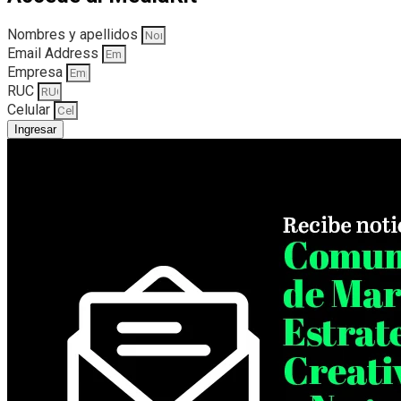
Nombres y apellidos
Email Address
Empresa
RUC
Celular
Ingresar