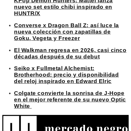
KPop Demon Hunters: Mattel lanza
nuevo set estilo chibi inspirado en
HUNTR/X
Converse x Dragon Ball Z: así luce la
nueva colección con zapatillas de
Goku, Vegeta y Freezer
El Walkman regresa en 2026, casi cinco
décadas después de su debut
Seiko x Fullmetal Alchemist:
Brotherhood: precio y disponibilidad
del reloj inspirado en Edward Elric
Colgate convierte la sonrisa de J-Hope
en el mejor referente de su nuevo Optic
White