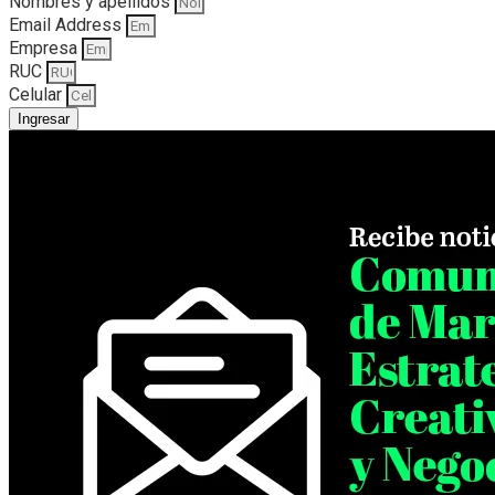
Nombres y apellidos
Email Address
Empresa
RUC
Celular
Ingresar