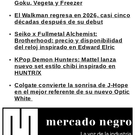
Goku, Vegeta y Freezer
El Walkman regresa en 2026, casi cinco
décadas después de su debut
Seiko x Fullmetal Alchemist:
Brotherhood: precio y disponibilidad
del reloj inspirado en Edward Elric
KPop Demon Hunters: Mattel lanza
nuevo set estilo chibi inspirado en
HUNTR/X
Colgate convierte la sonrisa de J-Hope
en el mejor referente de su nuevo Optic
White