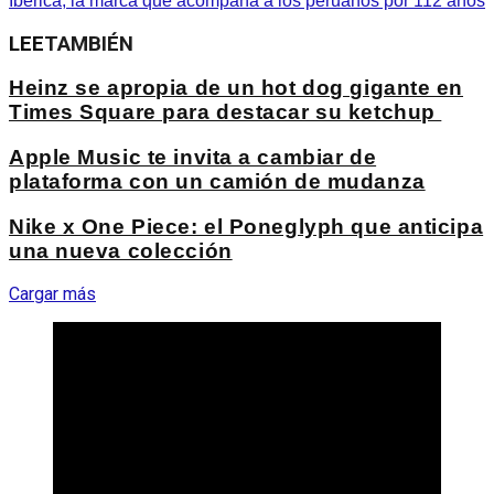
Ibérica, la marca que acompaña a los peruanos por 112 años
LEE
TAMBIÉN
Heinz se apropia de un hot dog gigante en
Times Square para destacar su ketchup
Apple Music te invita a cambiar de
plataforma con un camión de mudanza
Nike x One Piece: el Poneglyph que anticipa
una nueva colección
Cargar más