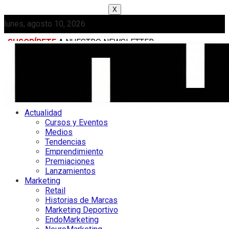
X
lunes, agosto 10, 2026
SUSCRÍBETE
A NUESTRO NEWSLETTER
MEDIAKIT
Actualidad
Cursos y Eventos
Medios
Tendencias
Emprendimiento
Premiaciones
Lanzamientos
Marketing
Retail
Historias de Marcas
Marketing Deportivo
EndoMarketing