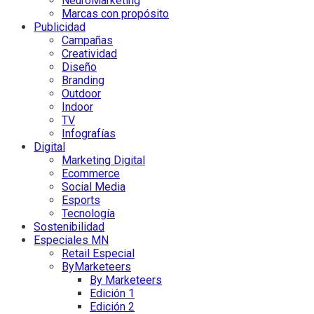
NeuroMarketing
Marcas con propósito
Publicidad
Campañas
Creatividad
Diseño
Branding
Outdoor
Indoor
TV
Infografías
Digital
Marketing Digital
Ecommerce
Social Media
Esports
Tecnología
Sostenibilidad
Especiales MN
Retail Especial
ByMarketeers
By Marketeers
Edición 1
Edición 2