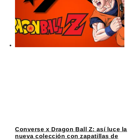
Converse x Dragon Ball Z: así luce la
nueva colección con zapatillas de