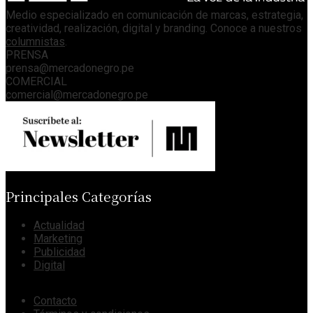
Medio especializado en comunicación de marcas, estrategia,
creatividad, realización, digital y branding. Conoce a nuestros
columnistas
.
PRENSA
prensa@mercadonegro.pe
COMERCIAL
comercial@mercadonegro.pe
Principales Categorías
Actualidad
Marketing
Publicidad
Digital
Contacto