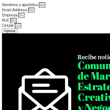
Nombres y apellidos
Email Address
Empresa
RUC
Celular
Ingresar