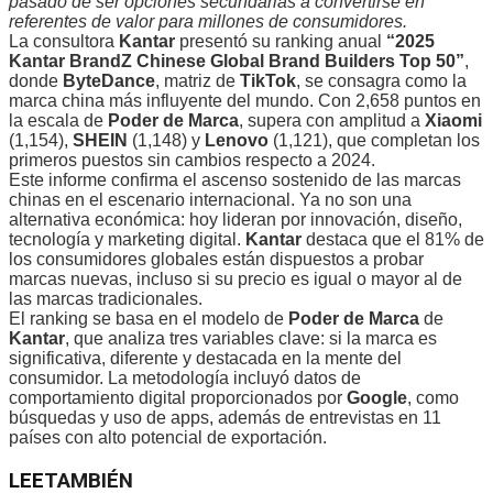
pasado de ser opciones secundarias a convertirse en
referentes de valor para millones de consumidores.
La consultora
Kantar
presentó su ranking anual
“2025
Kantar BrandZ Chinese Global Brand Builders Top 50”
,
donde
ByteDance
, matriz de
TikTok
, se consagra como la
marca china más influyente del mundo. Con 2,658 puntos en
la escala de
Poder de Marca
, supera con amplitud a
Xiaomi
(1,154),
SHEIN
(1,148) y
Lenovo
(1,121), que completan los
primeros puestos sin cambios respecto a 2024.
Este informe confirma el ascenso sostenido de las marcas
chinas en el escenario internacional. Ya no son una
alternativa económica: hoy lideran por innovación, diseño,
tecnología y marketing digital.
Kantar
destaca que el 81% de
los consumidores globales están dispuestos a probar
marcas nuevas, incluso si su precio es igual o mayor al de
las marcas tradicionales.
El ranking se basa en el modelo de
Poder de Marca
de
Kantar
, que analiza tres variables clave: si la marca es
significativa, diferente y destacada en la mente del
consumidor. La metodología incluyó datos de
comportamiento digital proporcionados por
Google
, como
búsquedas y uso de apps, además de entrevistas en 11
países con alto potencial de exportación.
LEE
TAMBIÉN