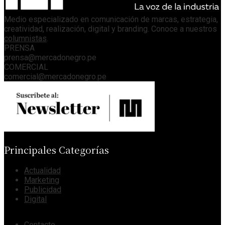
Medio especializado en comunicación de marcas, estrategia,
creatividad, realización, digital y branding. Conoce a nuestros
columnistas
.
PRENSA
prensa@mercadonegro.pe
COMERCIAL
comercial@mercadonegro.pe
Principales Categorías
Actualidad
Marketing
Publicidad
Digital
Contacto