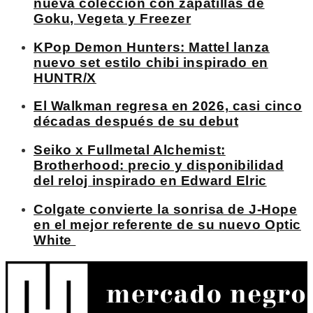
nueva colección con zapatillas de
Goku, Vegeta y Freezer
KPop Demon Hunters: Mattel lanza
nuevo set estilo chibi inspirado en
HUNTR/X
El Walkman regresa en 2026, casi cinco
décadas después de su debut
Seiko x Fullmetal Alchemist:
Brotherhood: precio y disponibilidad
del reloj inspirado en Edward Elric
Colgate convierte la sonrisa de J-Hope
en el mejor referente de su nuevo Optic
White