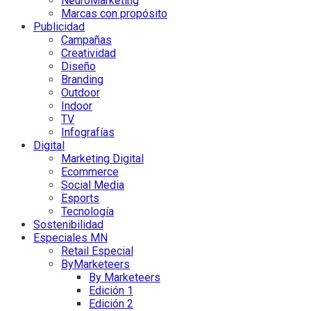
NeuroMarketing
Marcas con propósito
Publicidad
Campañas
Creatividad
Diseño
Branding
Outdoor
Indoor
TV
Infografías
Digital
Marketing Digital
Ecommerce
Social Media
Esports
Tecnología
Sostenibilidad
Especiales MN
Retail Especial
ByMarketeers
By Marketeers
Edición 1
Edición 2