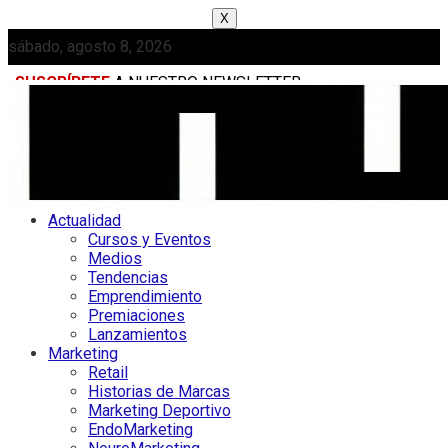
X
sábado, agosto 8, 2026
SUSCRÍBETE
A NUESTRO NEWSLETTER
MEDIAKIT
Actualidad
Cursos y Eventos
Medios
Tendencias
Emprendimiento
Premiaciones
Lanzamientos
Marketing
Retail
Historias de Marcas
Marketing Deportivo
EndoMarketing