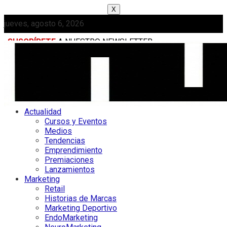
X
jueves, agosto 6, 2026
SUSCRÍBETE
A NUESTRO NEWSLETTER
MEDIAKIT
Actualidad
Cursos y Eventos
Medios
Tendencias
Emprendimiento
Premiaciones
Lanzamientos
Marketing
Retail
Historias de Marcas
Marketing Deportivo
EndoMarketing