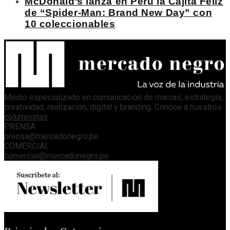
McDonald’s lanza en Perú la Cajita Feliz
de “Spider-Man: Brand New Day” con
10 coleccionables
Medio especializado en comunicación de marcas, estrategia,
creatividad, realización, digital y branding. Conoce a nuestros
columnistas
.
PRENSA
prensa@mercadonegro.pe
COMERCIAL
comercial@mercadonegro.pe