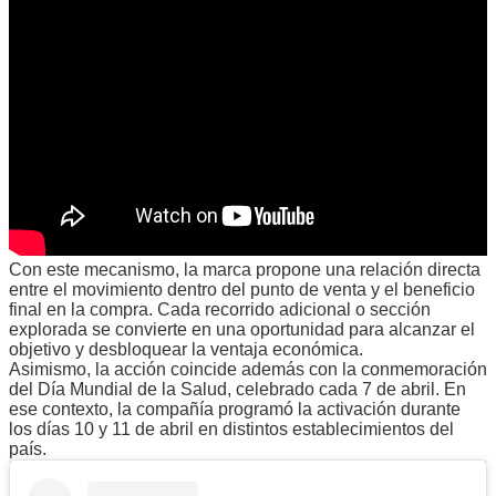
Con este mecanismo, la marca propone una relación directa
entre el movimiento dentro del punto de venta y el beneficio
final en la compra. Cada recorrido adicional o sección
explorada se convierte en una oportunidad para alcanzar el
objetivo y desbloquear la ventaja económica.
Asimismo, la acción coincide además con la conmemoración
del Día Mundial de la Salud, celebrado cada 7 de abril. En
ese contexto, la compañía programó la activación durante
los días 10 y 11 de abril en distintos establecimientos del
país.