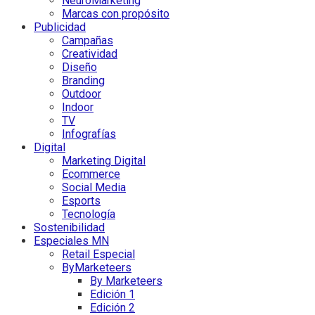
NeuroMarketing
Marcas con propósito
Publicidad
Campañas
Creatividad
Diseño
Branding
Outdoor
Indoor
TV
Infografías
Digital
Marketing Digital
Ecommerce
Social Media
Esports
Tecnología
Sostenibilidad
Especiales MN
Retail Especial
ByMarketeers
By Marketeers
Edición 1
Edición 2