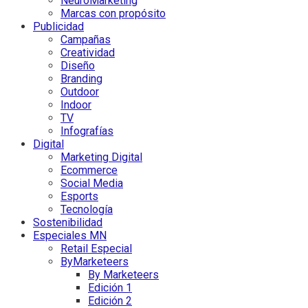
NeuroMarketing
Marcas con propósito
Publicidad
Campañas
Creatividad
Diseño
Branding
Outdoor
Indoor
TV
Infografías
Digital
Marketing Digital
Ecommerce
Social Media
Esports
Tecnología
Sostenibilidad
Especiales MN
Retail Especial
ByMarketeers
By Marketeers
Edición 1
Edición 2