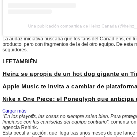
Una publicación compartida de Heinz Canada (@heinz_
La audaz iniciativa buscaba que los fans del Canadiens, en lu
producto, pero con fragmentos de la del otro equipo. De esta m
seguidores.
LEE
TAMBIÉN
Heinz se apropia de un hot dog gigante en 
Apple Music te invita a cambiar de platafo
Nike x One Piece: el Poneglyph que anticipa
Cargar más
“En los playoffs, las cosas no siempre salen bien. Para prote
limpiarse con las camisetas del equipo contrario”
, comentaron 
agencia Rehink.
Esta peculiar acción, que llega tras unos meses de que lance