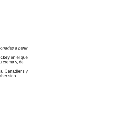
ionadas a partir
hockey
en el que
u crema y, de
eal Canadiens y
aber sido