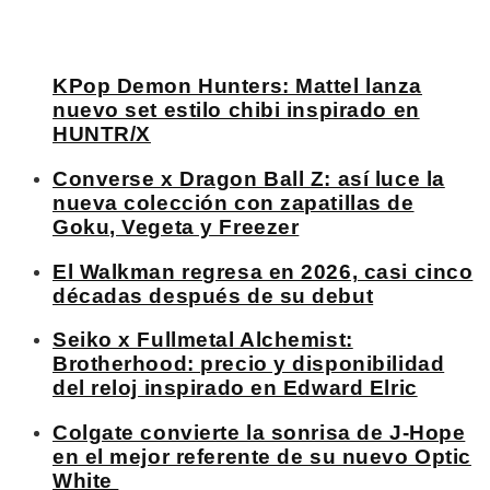
KPop Demon Hunters: Mattel lanza
nuevo set estilo chibi inspirado en
HUNTR/X
Converse x Dragon Ball Z: así luce la
nueva colección con zapatillas de
Goku, Vegeta y Freezer
El Walkman regresa en 2026, casi cinco
décadas después de su debut
Seiko x Fullmetal Alchemist:
Brotherhood: precio y disponibilidad
del reloj inspirado en Edward Elric
Colgate convierte la sonrisa de J-Hope
en el mejor referente de su nuevo Optic
White