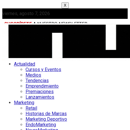
X
viernes, agosto 7, 2026
SUSCRÍBETE
A NUESTRO NEWSLETTER
MEDIAKIT
Actualidad
Cursos y Eventos
Medios
Tendencias
Emprendimiento
Premiaciones
Lanzamientos
Marketing
Retail
Historias de Marcas
Marketing Deportivo
EndoMarketing