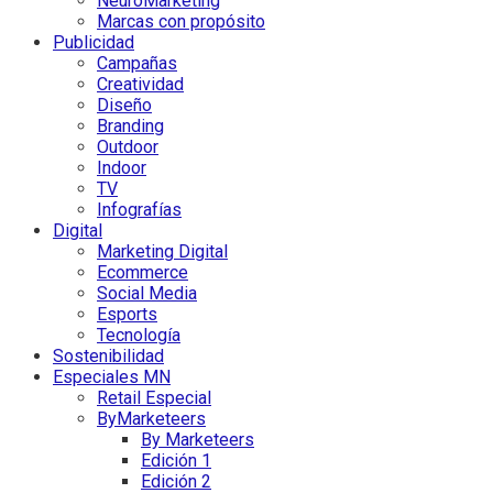
NeuroMarketing
Marcas con propósito
Publicidad
Campañas
Creatividad
Diseño
Branding
Outdoor
Indoor
TV
Infografías
Digital
Marketing Digital
Ecommerce
Social Media
Esports
Tecnología
Sostenibilidad
Especiales MN
Retail Especial
ByMarketeers
By Marketeers
Edición 1
Edición 2