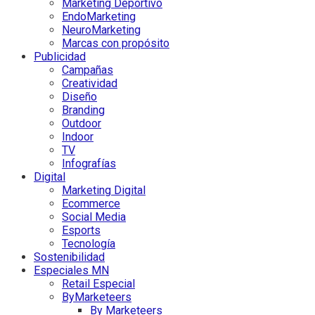
Marketing Deportivo
EndoMarketing
NeuroMarketing
Marcas con propósito
Publicidad
Campañas
Creatividad
Diseño
Branding
Outdoor
Indoor
TV
Infografías
Digital
Marketing Digital
Ecommerce
Social Media
Esports
Tecnología
Sostenibilidad
Especiales MN
Retail Especial
ByMarketeers
By Marketeers