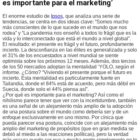
es importante para el marketing’
El enorme estudio de
Ipsos
, que analiza una serie de
tendencias, se centra en dos ideas clave: “Somos mucho
más conscientes de lo que sucede en el mundo que nos
rodea” y “La pandemia nos enseñó a todos lo frágil que es la
vida y lo interconectado que está el mundo a nivel global”.
El resultado: el presente es frágil y el futuro, profundamente
incierto. La desconfianza en las élites es generalizada y solo
el 31% de los encuestados a nivel mundial se siente
optimista sobre los próximos 12 meses. Además, dos tercios
de los 50 mercados adoptan la mentalidad ‘YOLO, según el
informe. ¿Cómo? “Viviendo el presente porque el futuro es
incierto. Esta mentalidad es particularmente fuerte en
Tailandia, donde el 84% está de acuerdo, pero más débil en
Suecia, donde solo el 44% piensa así”.
¿Por qué es importante para el marketing? Así como el
nihilismo parece tener que ver con la incertidumbre, también
es una señal de un alejamiento más amplio de la adopción
de una postura sobre el mundo como debería ser y de un
enfoque exclusivamente en uno mismo. Por cínica que
pueda parecer esa postura, coincide con un alejamiento más
amplio del marketing de propósitos (que en gran medida se
debió al miedo a las reacciones políticas), pero la verdad
más oscura puede ser que a mucha gente simplemente no le