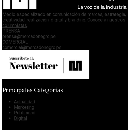
Medio especializado en comunicación de marcas, estrategia,
creatividad, realización, digital y branding. Conoce a nuestros
columnistas
.
PRENSA
prensa@mercadonegro.pe
COMERCIAL
comercial@mercadonegro.pe
Principales Categorías
Actualidad
Marketing
Publicidad
Digital