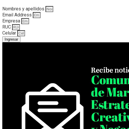
Nombres y apellidos
Email Address
Empresa
RUC
Celular
Ingresar