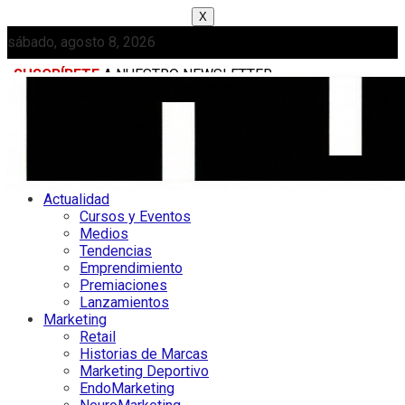
X
sábado, agosto 8, 2026
SUSCRÍBETE
A NUESTRO NEWSLETTER
MEDIAKIT
Actualidad
Cursos y Eventos
Medios
Tendencias
Emprendimiento
Premiaciones
Lanzamientos
Marketing
Retail
Historias de Marcas
Marketing Deportivo
EndoMarketing