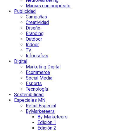
NeuroMarketing
Marcas con propósito
Publicidad
Campañas
Creatividad
Diseño
Branding
Outdoor
Indoor
TV
Infografías
Digital
Marketing Digital
Ecommerce
Social Media
Esports
Tecnología
Sostenibilidad
Especiales MN
Retail Especial
ByMarketeers
By Marketeers
Edición 1
Edición 2