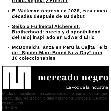
Goku, Vegeta y Freezer
El Walkman regresa en 2026, casi cinco
décadas después de su debut
Seiko x Fullmetal Alchemist:
Brotherhood: precio y disponibilidad
del reloj inspirado en Edward Elric
McDonald’s lanza en Perú la Cajita Feliz
de “Spider-Man: Brand New Day” con
10 coleccionables
Medio especializado en comunicación de marcas, estrategia,
creatividad, realización, digital y branding. Conoce a nuestros
columnistas
.
PRENSA