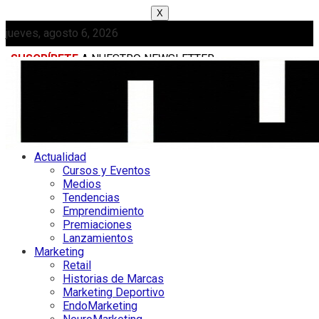
X
jueves, agosto 6, 2026
SUSCRÍBETE
A NUESTRO NEWSLETTER
MEDIAKIT
Actualidad
Cursos y Eventos
Medios
Tendencias
Emprendimiento
Premiaciones
Lanzamientos
Marketing
Retail
Historias de Marcas
Marketing Deportivo
EndoMarketing