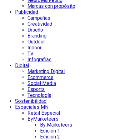
NeuroMarketing
Marcas con propósito
Publicidad
Campañas
Creatividad
Diseño
Branding
Outdoor
Indoor
TV
Infografías
Digital
Marketing Digital
Ecommerce
Social Media
Esports
Tecnología
Sostenibilidad
Especiales MN
Retail Especial
ByMarketeers
By Marketeers
Edición 1
Edición 2