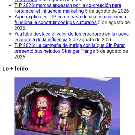
TIP 2026: marcas apuestan por la co-creación para
fortalecer el influencer marketing
5 de agosto de 2026
Yape explicó en TIP cómo pasó de una comunicación
funcional a construir códigos culturales
5 de agosto de
2026
YouTube destaca el valor de los creadores en la nueva
economía de la influencia
5 de agosto de 2026
TIP 2026: La campaña de intriga con la que Sin Parar
presentó sus helados Stranger Things
5 de agosto de
2026
Lo + leído