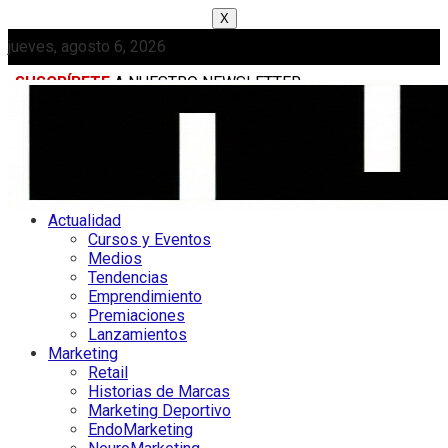
X
jueves, agosto 6, 2026
SUSCRÍBETE
A NUESTRO NEWSLETTER
MEDIAKIT
Actualidad
Cursos y Eventos
Medios
Tendencias
Emprendimiento
Premiaciones
Lanzamientos
Marketing
Retail
Historias de Marcas
Marketing Deportivo
EndoMarketing