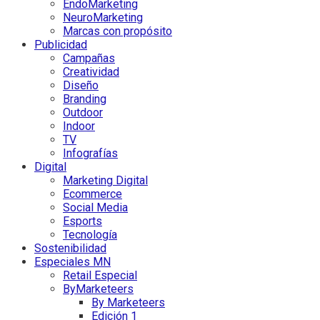
EndoMarketing
NeuroMarketing
Marcas con propósito
Publicidad
Campañas
Creatividad
Diseño
Branding
Outdoor
Indoor
TV
Infografías
Digital
Marketing Digital
Ecommerce
Social Media
Esports
Tecnología
Sostenibilidad
Especiales MN
Retail Especial
ByMarketeers
By Marketeers
Edición 1