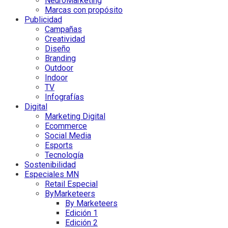
NeuroMarketing
Marcas con propósito
Publicidad
Campañas
Creatividad
Diseño
Branding
Outdoor
Indoor
TV
Infografías
Digital
Marketing Digital
Ecommerce
Social Media
Esports
Tecnología
Sostenibilidad
Especiales MN
Retail Especial
ByMarketeers
By Marketeers
Edición 1
Edición 2