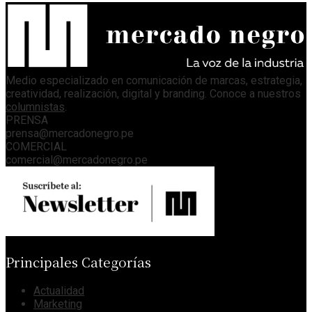
Medio especializado en comunicación de marcas, estrategia,
creatividad, realización, digital y branding. Conoce a nuestros
columnistas
.
PRENSA
prensa@mercadonegro.pe
COMERCIAL
comercial@mercadonegro.pe
Principales Categorías
Actualidad
Marketing