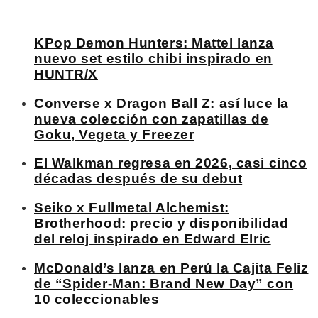
KPop Demon Hunters: Mattel lanza
nuevo set estilo chibi inspirado en
HUNTR/X
Converse x Dragon Ball Z: así luce la
nueva colección con zapatillas de
Goku, Vegeta y Freezer
El Walkman regresa en 2026, casi cinco
décadas después de su debut
Seiko x Fullmetal Alchemist:
Brotherhood: precio y disponibilidad
del reloj inspirado en Edward Elric
McDonald’s lanza en Perú la Cajita Feliz
de “Spider-Man: Brand New Day” con
10 coleccionables