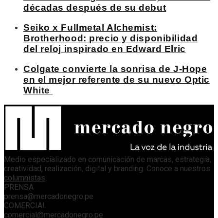
décadas después de su debut
Seiko x Fullmetal Alchemist:
Brotherhood: precio y disponibilidad
del reloj inspirado en Edward Elric
Colgate convierte la sonrisa de J-Hope
en el mejor referente de su nuevo Optic
White
Medio especializado en comunicación de marcas, estrategia,
creatividad, realización, digital y branding. Conoce a nuestros
columnistas
.
PRENSA
prensa@mercadonegro.pe
COMERCIAL
comercial@mercadonegro.pe