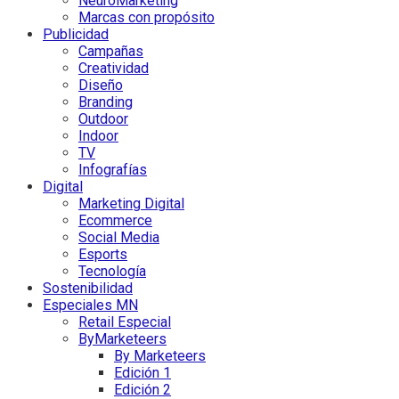
NeuroMarketing
Marcas con propósito
Publicidad
Campañas
Creatividad
Diseño
Branding
Outdoor
Indoor
TV
Infografías
Digital
Marketing Digital
Ecommerce
Social Media
Esports
Tecnología
Sostenibilidad
Especiales MN
Retail Especial
ByMarketeers
By Marketeers
Edición 1
Edición 2