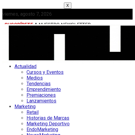
X
viernes, agosto 7, 2026
SUSCRÍBETE
A NUESTRO NEWSLETTER
MEDIAKIT
Actualidad
Cursos y Eventos
Medios
Tendencias
Emprendimiento
Premiaciones
Lanzamientos
Marketing
Retail
Historias de Marcas
Marketing Deportivo
EndoMarketing