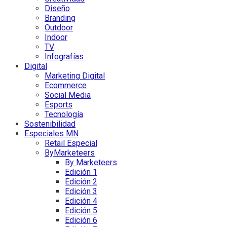
Diseño
Branding
Outdoor
Indoor
TV
Infografías
Digital
Marketing Digital
Ecommerce
Social Media
Esports
Tecnología
Sostenibilidad
Especiales MN
Retail Especial
ByMarketeers
By Marketeers
Edición 1
Edición 2
Edición 3
Edición 4
Edición 5
Edición 6