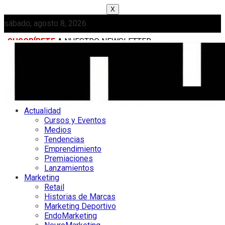
X
sábado, agosto 8, 2026
SUSCRÍBETE
A NUESTRO NEWSLETTER
MEDIAKIT
Actualidad
Cursos y Eventos
Medios
Tendencias
Emprendimiento
Premiaciones
Lanzamientos
Marketing
Retail
Historias de Marcas
Marketing Deportivo
EndoMarketing