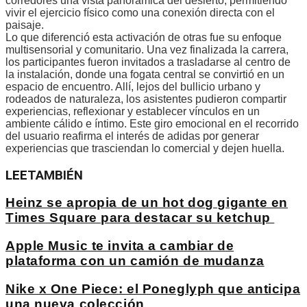
corredores una vista panorámica del desierto, permitiendo
vivir el ejercicio físico como una conexión directa con el
paisaje.
Lo que diferenció esta activación de otras fue su enfoque
multisensorial y comunitario. Una vez finalizada la carrera,
los participantes fueron invitados a trasladarse al centro de
la instalación, donde una fogata central se convirtió en un
espacio de encuentro. Allí, lejos del bullicio urbano y
rodeados de naturaleza, los asistentes pudieron compartir
experiencias, reflexionar y establecer vínculos en un
ambiente cálido e íntimo. Este giro emocional en el recorrido
del usuario reafirma el interés de adidas por generar
experiencias que trasciendan lo comercial y dejen huella.
LEE
TAMBIÉN
Heinz se apropia de un hot dog gigante en
Times Square para destacar su ketchup
Apple Music te invita a cambiar de
plataforma con un camión de mudanza
Nike x One Piece: el Poneglyph que anticipa
una nueva colección