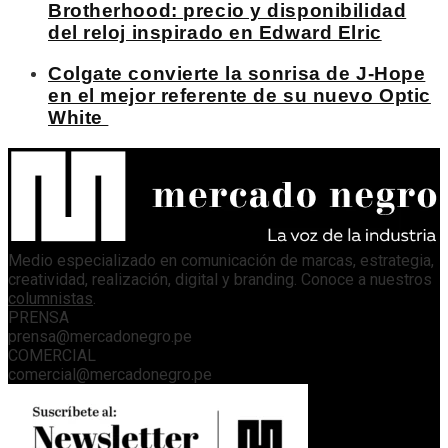
Brotherhood: precio y disponibilidad
del reloj inspirado en Edward Elric
Colgate convierte la sonrisa de J-Hope
en el mejor referente de su nuevo Optic
White
Medio especializado en comunicación de marcas, estrategia,
creatividad, realización, digital y branding. Conoce a nuestros
columnistas
.
PRENSA
prensa@mercadonegro.pe
COMERCIAL
comercial@mercadonegro.pe