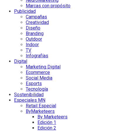
NeuroMarketing
Marcas con propósito
Publicidad
Campañas
Creatividad
Diseño
Branding
Outdoor
Indoor
TV
Infografías
Digital
Marketing Digital
Ecommerce
Social Media
Esports
Tecnología
Sostenibilidad
Especiales MN
Retail Especial
ByMarketeers
By Marketeers
Edición 1
Edición 2