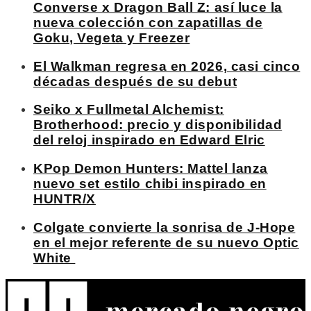
Converse x Dragon Ball Z: así luce la
nueva colección con zapatillas de
Goku, Vegeta y Freezer
El Walkman regresa en 2026, casi cinco
décadas después de su debut
Seiko x Fullmetal Alchemist:
Brotherhood: precio y disponibilidad
del reloj inspirado en Edward Elric
KPop Demon Hunters: Mattel lanza
nuevo set estilo chibi inspirado en
HUNTR/X
Colgate convierte la sonrisa de J-Hope
en el mejor referente de su nuevo Optic
White