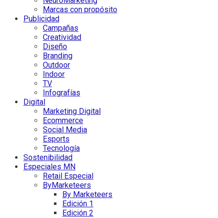
NeuroMarketing
Marcas con propósito
Publicidad
Campañas
Creatividad
Diseño
Branding
Outdoor
Indoor
TV
Infografías
Digital
Marketing Digital
Ecommerce
Social Media
Esports
Tecnología
Sostenibilidad
Especiales MN
Retail Especial
ByMarketeers
By Marketeers
Edición 1
Edición 2