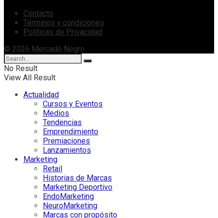
Contacto
Términos y condiciones
Políticas de Privacidad
© 2026 Mercado Negro
No Result
View All Result
Actualidad
Cursos y Eventos
Medios
Tendencias
Emprendimiento
Premiaciones
Lanzamientos
Marketing
Retail
Historias de Marcas
Marketing Deportivo
EndoMarketing
NeuroMarketing
Marcas con propósito