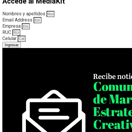
Accede al MediaKit
Nombres y apellidos
Email Address
Empresa
RUC
Celular
Ingresar