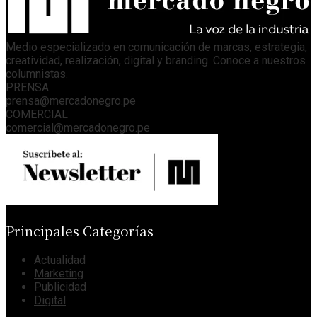
Medio especializado en comunicación de marcas, estrategia,
creatividad, realización, digital y branding. Conoce a nuestros
columnistas
.
PRENSA
prensa@mercadonegro.pe
COMERCIAL
comercial@mercadonegro.pe
Principales Categorías
Actualidad
Marketing
Publicidad
Digital