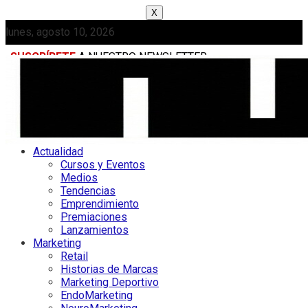
X
lunes, agosto 10, 2026
SUSCRÍBETE
A NUESTRO NEWSLETTER
MEDIAKIT
Actualidad
Cursos y Eventos
Medios
Tendencias
Emprendimiento
Premiaciones
Lanzamientos
Marketing
Retail
Historias de Marcas
Marketing Deportivo
EndoMarketing