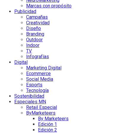
NeuroMarketing
Marcas con propósito
Publicidad
Campañas
Creatividad
Diseño
Branding
Outdoor
Indoor
TV
Infografías
Digital
Marketing Digital
Ecommerce
Social Media
Esports
Tecnología
Sostenibilidad
Especiales MN
Retail Especial
ByMarketeers
By Marketeers
Edición 1
Edición 2