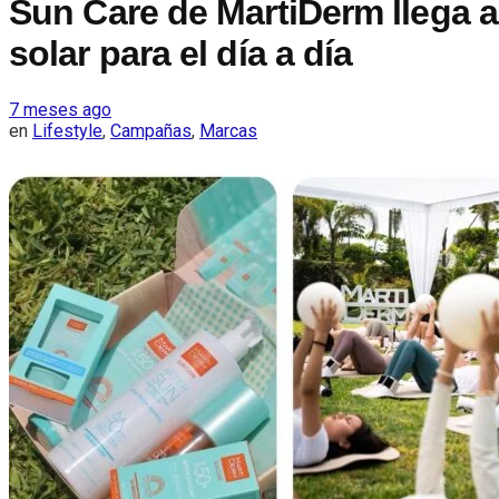
Sun Care de MartiDerm llega 
solar para el día a día
7 meses ago
en
Lifestyle
,
Campañas
,
Marcas