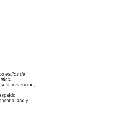
s estilos de
ífico.
s solo prevención,
respaldo
ensorialidad y