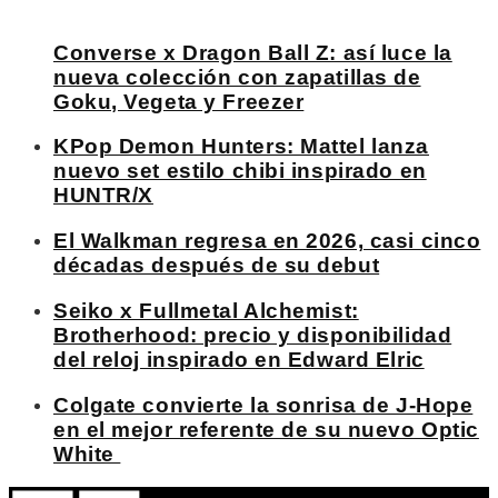
Converse x Dragon Ball Z: así luce la
nueva colección con zapatillas de
Goku, Vegeta y Freezer
KPop Demon Hunters: Mattel lanza
nuevo set estilo chibi inspirado en
HUNTR/X
El Walkman regresa en 2026, casi cinco
décadas después de su debut
Seiko x Fullmetal Alchemist:
Brotherhood: precio y disponibilidad
del reloj inspirado en Edward Elric
Colgate convierte la sonrisa de J-Hope
en el mejor referente de su nuevo Optic
White