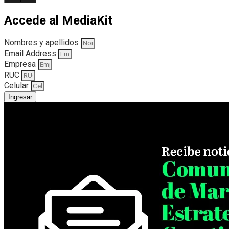
Accede al MediaKit
Nombres y apellidos
Email Address
Empresa
RUC
Celular
Ingresar