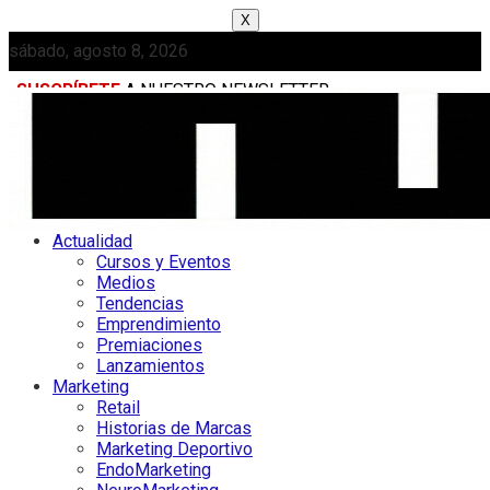
X
sábado, agosto 8, 2026
SUSCRÍBETE
A NUESTRO NEWSLETTER
MEDIAKIT
Actualidad
Cursos y Eventos
Medios
Tendencias
Emprendimiento
Premiaciones
Lanzamientos
Marketing
Retail
Historias de Marcas
Marketing Deportivo
EndoMarketing