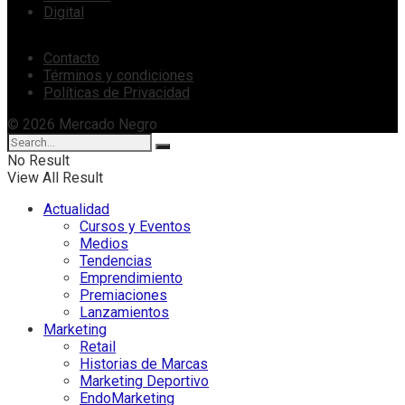
Digital
Contacto
Términos y condiciones
Políticas de Privacidad
© 2026 Mercado Negro
No Result
View All Result
Actualidad
Cursos y Eventos
Medios
Tendencias
Emprendimiento
Premiaciones
Lanzamientos
Marketing
Retail
Historias de Marcas
Marketing Deportivo
EndoMarketing