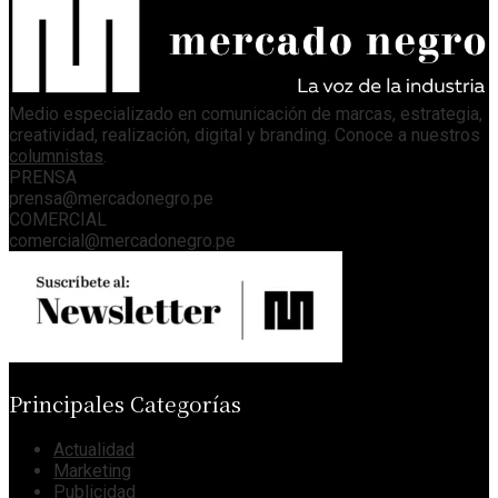
Medio especializado en comunicación de marcas, estrategia,
creatividad, realización, digital y branding. Conoce a nuestros
columnistas
.
PRENSA
prensa@mercadonegro.pe
COMERCIAL
comercial@mercadonegro.pe
Principales Categorías
Actualidad
Marketing
Publicidad