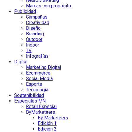
NeuroMarketing
Marcas con propósito
Publicidad
Campañas
Creatividad
Diseño
Branding
Outdoor
Indoor
TV
Infografías
Digital
Marketing Digital
Ecommerce
Social Media
Esports
Tecnología
Sostenibilidad
Especiales MN
Retail Especial
ByMarketeers
By Marketeers
Edición 1
Edición 2