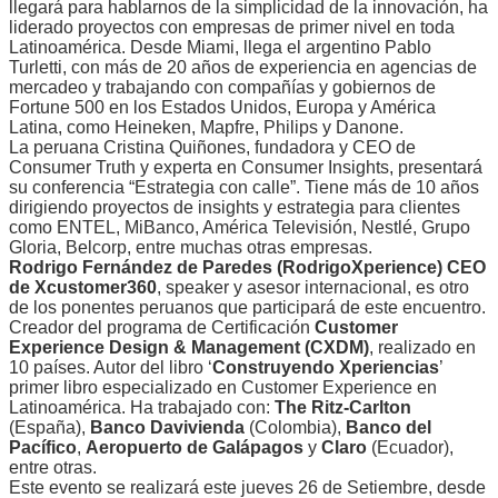
llegará para hablarnos de la simplicidad de la innovación, ha
liderado proyectos con empresas de primer nivel en toda
Latinoamérica. Desde Miami, llega el argentino Pablo
Turletti, con más de 20 años de experiencia en agencias de
mercadeo y trabajando con compañías y gobiernos de
Fortune 500 en los Estados Unidos, Europa y América
Latina, como Heineken, Mapfre, Philips y Danone.
La peruana Cristina Quiñones, fundadora y CEO de
Consumer Truth y experta en Consumer Insights, presentará
su conferencia “Estrategia con calle”. Tiene más de 10 años
dirigiendo proyectos de insights y estrategia para clientes
como ENTEL, MiBanco, América Televisión, Nestlé, Grupo
Gloria, Belcorp, entre muchas otras empresas.
Rodrigo Fernández de Paredes (RodrigoXperience) CEO
de Xcustomer360
, speaker y asesor internacional, es otro
de los ponentes peruanos que participará de este encuentro.
Creador del programa de Certificación
Customer
Experience Design & Management (CXDM)
, realizado en
10 países. Autor del libro ‘
Construyendo Xperiencias
’
primer libro especializado en Customer Experience en
Latinoamérica. Ha trabajado con:
The Ritz-Carlton
(España),
Banco Davivienda
(Colombia),
Banco del
Pacífico
,
Aeropuerto de Galápagos
y
Claro
(Ecuador),
entre otras.
Este evento se realizará este jueves 26 de Setiembre, desde