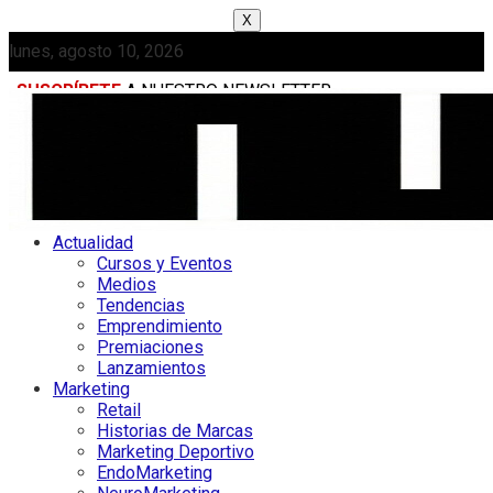
X
lunes, agosto 10, 2026
SUSCRÍBETE
A NUESTRO NEWSLETTER
MEDIAKIT
Actualidad
Cursos y Eventos
Medios
Tendencias
Emprendimiento
Premiaciones
Lanzamientos
Marketing
Retail
Historias de Marcas
Marketing Deportivo
EndoMarketing