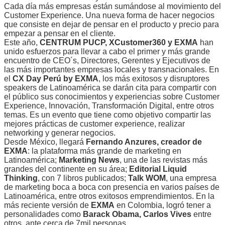
Cada día más empresas están sumándose al movimiento del
Customer Experience. Una nueva forma de hacer negocios
que consiste en dejar de pensar en el producto y precio para
empezar a pensar en el cliente.
Este año,
CENTRUM PUCP, XCustomer360 y EXMA
han
unido esfuerzos para llevar a cabo el primer y más grande
encuentro de CEO´s, Directores, Gerentes y Ejecutivos de
las más importantes empresas locales y transnacionales. En
el
CX Day Perú by EXMA
, los más exitosos y disruptores
speakers de Latinoamérica se darán cita para compartir con
el público sus conocimientos y experiencias sobre Customer
Experience, Innovación, Transformación Digital, entre otros
temas. Es un evento que tiene como objetivo compartir las
mejores prácticas de customer experience, realizar
networking y generar negocios.
Desde México, llegará
Fernando Anzures, creador de
EXMA
: la plataforma más grande de marketing en
Latinoamérica;
Marketing News
, una de las revistas más
grandes del continente en su área;
Editorial Liquid
Thinking
, con 7 libros publicados;
Talk WOM
, una empresa
de marketing boca a boca con presencia en varios países de
Latinoamérica, entre otros exitosos emprendimientos. En la
más reciente versión de
EXMA
en Colombia, logró tener a
personalidades como
Barack Obama, Carlos Vives
entre
otros, ante cerca de 7mil personas.