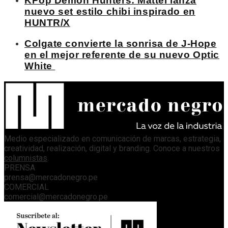
KPop Demon Hunters: Mattel lanza
nuevo set estilo chibi inspirado en
HUNTR/X
Colgate convierte la sonrisa de J-Hope
en el mejor referente de su nuevo Optic
White
Medio especializado en comunicación de marcas, estrategia,
creatividad, realización, digital y branding. Conoce a nuestros
columnistas
.
PRENSA
prensa@mercadonegro.pe
COMERCIAL
comercial@mercadonegro.pe