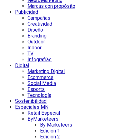
NeuroMarketing
Marcas con propósito
Publicidad
Campañas
Creatividad
Diseño
Branding
Outdoor
Indoor
TV
Infografías
Digital
Marketing Digital
Ecommerce
Social Media
Esports
Tecnología
Sostenibilidad
Especiales MN
Retail Especial
ByMarketeers
By Marketeers
Edición 1
Edición 2