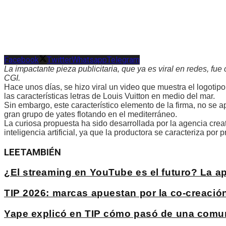
Facebook
Twitter
Whatsapp
Telegram
La impactante pieza publicitaria, que ya es viral en redes, fu
CGI.
Hace unos días, se hizo viral un video que muestra el logotip
las características letras de Louis Vuitton en medio del mar.
Sin embargo, este característico elemento de la firma, no se a
gran grupo de yates flotando en el mediterráneo.
La curiosa propuesta ha sido desarrollada por la agencia cre
inteligencia artificial, ya que la productora se caracteriza por
LEE
TAMBIÉN
¿El streaming en YouTube es el futuro? La 
TIP 2026: marcas apuestan por la co-creación 
Yape explicó en TIP cómo pasó de una comuni