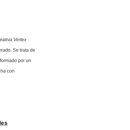
reativa Vertex
erado. Se trata de
onformado por un
cha con
les