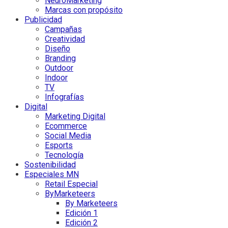
NeuroMarketing
Marcas con propósito
Publicidad
Campañas
Creatividad
Diseño
Branding
Outdoor
Indoor
TV
Infografías
Digital
Marketing Digital
Ecommerce
Social Media
Esports
Tecnología
Sostenibilidad
Especiales MN
Retail Especial
ByMarketeers
By Marketeers
Edición 1
Edición 2