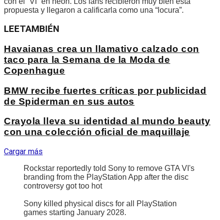
con el “VI” en neon. Los fans recibieron muy bien esta
propuesta y llegaron a calificarla como una “locura”.
LEE
TAMBIÉN
Havaianas crea un llamativo calzado con
taco para la Semana de la Moda de
Copenhague
BMW recibe fuertes críticas por publicidad
de Spiderman en sus autos
Crayola lleva su identidad al mundo beauty
con una colección oficial de maquillaje
Cargar más
Rockstar reportedly told Sony to remove GTA VI's
branding from the PlayStation App after the disc
controversy got too hot
Sony killed physical discs for all PlayStation
games starting January 2028.