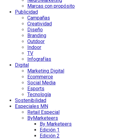
NeuroMarketing
Marcas con propósito
Publicidad
Campañas
Creatividad
Diseño
Branding
Outdoor
Indoor
TV
Infografías
Digital
Marketing Digital
Ecommerce
Social Media
Esports
Tecnología
Sostenibilidad
Especiales MN
Retail Especial
ByMarketeers
By Marketeers
Edición 1
Edición 2