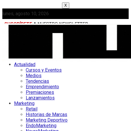
X
lunes, agosto 10, 2026
SUSCRÍBETE
A NUESTRO NEWSLETTER
MEDIAKIT
Actualidad
Cursos y Eventos
Medios
Tendencias
Emprendimiento
Premiaciones
Lanzamientos
Marketing
Retail
Historias de Marcas
Marketing Deportivo
EndoMarketing