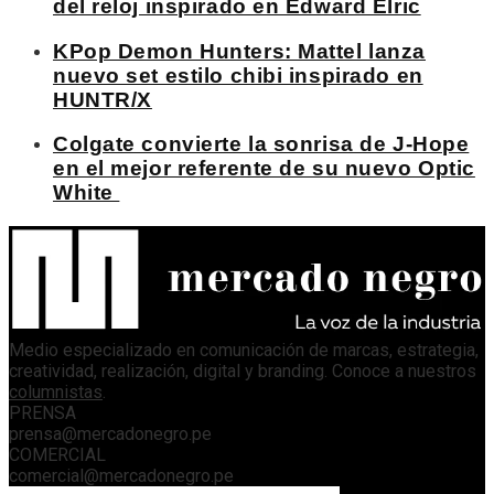
del reloj inspirado en Edward Elric
KPop Demon Hunters: Mattel lanza
nuevo set estilo chibi inspirado en
HUNTR/X
Colgate convierte la sonrisa de J-Hope
en el mejor referente de su nuevo Optic
White
Medio especializado en comunicación de marcas, estrategia,
creatividad, realización, digital y branding. Conoce a nuestros
columnistas
.
PRENSA
prensa@mercadonegro.pe
COMERCIAL
comercial@mercadonegro.pe