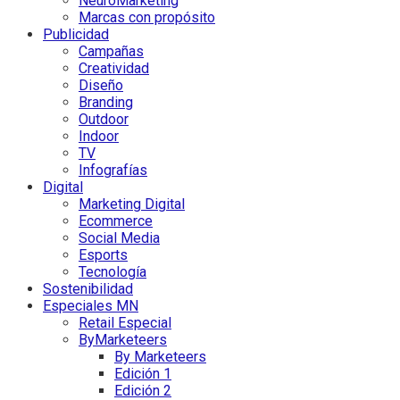
NeuroMarketing
Marcas con propósito
Publicidad
Campañas
Creatividad
Diseño
Branding
Outdoor
Indoor
TV
Infografías
Digital
Marketing Digital
Ecommerce
Social Media
Esports
Tecnología
Sostenibilidad
Especiales MN
Retail Especial
ByMarketeers
By Marketeers
Edición 1
Edición 2