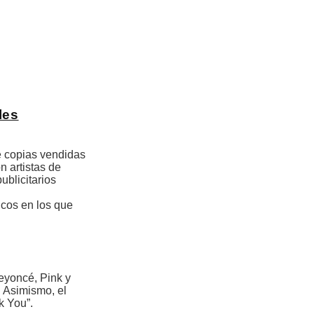
les
e copias vendidas
 artistas de
blicitarios
cos en los que
eyoncé, Pink y
. Asimismo, el
k You”.