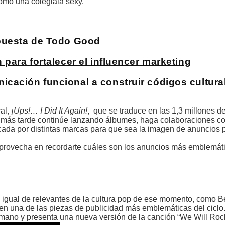
como una colegiala sexy.
apuesta de Todo Good
para fortalecer el influencer marketing
cación funcional a construir códigos cultura
al,
¡Ups!… I Did It Again!
, que se traduce en las 1,3 millones d
 más tarde continúe lanzando álbumes, haga colaboraciones con
a por distintas marcas para que sea la imagen de anuncios pu
provecha en recordarte cuáles son los anuncios más emblemáti
as igual de relevantes de la cultura pop de ese momento, como B
 en una de las piezas de publicidad más emblemáticas del ciclo
mano y presenta una nueva versión de la canción “We Will Roc