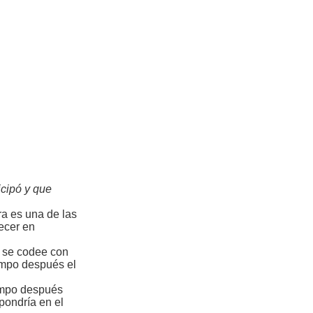
cipó y que
ra es una de las
ecer en
 se codee con
empo después el
iempo después
 pondría en el