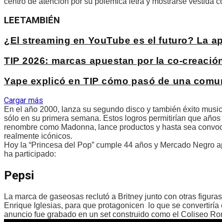
centro de atención por su polémica letra y mostrarse vestida 
LEE
TAMBIÉN
¿El streaming en YouTube es el futuro? La 
TIP 2026: marcas apuestan por la co-creación 
Yape explicó en TIP cómo pasó de una comuni
Cargar más
En el año 2000, lanza su segundo disco y también éxito music
sólo en su primera semana. Estos logros permitirían que años
renombre como Madonna, lance productos y hasta sea convocad
realmente icónicos.
Hoy la “Princesa del Pop” cumple 44 años y Mercado Negro a
ha participado:
Pepsi
La marca de gaseosas reclutó a Britney junto con otras figur
Enrique Iglesias, para que protagonicen lo que se convertiría
anuncio fue grabado en un set construido como el Coliseo Ro