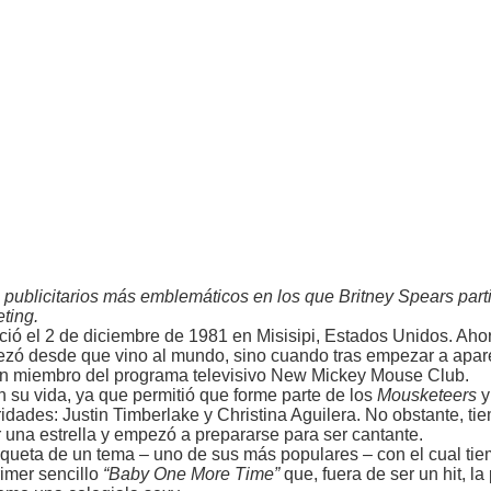
ublicitarios más emblemáticos en los que Britney Spears parti
eting.
ció el 2 de diciembre de 1981 en Misisipi, Estados Unidos. Aho
ezó desde que vino al mundo, sino cuando tras empezar a apar
) en miembro del programa televisivo New Mickey Mouse Club.
su vida, ya que permitió que forme parte de los
Mousketeers
y
dades: Justin Timberlake y Christina Aguilera. No obstante, ti
 una estrella y empezó a prepararse para ser cantante.
maqueta de un tema – uno de sus más populares – con el cual t
rimer sencillo
“Baby One More Time”
que, fuera de ser un hit, la