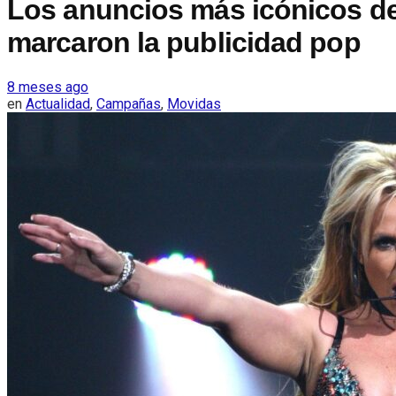
Los anuncios más icónicos de
marcaron la publicidad pop
8 meses ago
en
Actualidad
,
Campañas
,
Movidas