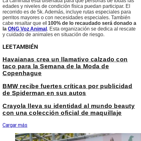
La caminata está diseñada para que personas de todas las
edades y niveles de condición física puedan participar. El
recorrido es de 5k. Además, incluye rutas especiales para
perritos mayores o con necesidades especiales. También
cabe resaltar que e
l 100% de lo recaudado será donado a
la
ONG Voz Animal
. Esta organización se dedica al rescate
y cuidado de animales en situación de riesgo.
LEE
TAMBIÉN
Havaianas crea un llamativo calzado con
taco para la Semana de la Moda de
Copenhague
BMW recibe fuertes críticas por publicidad
de Spiderman en sus autos
Crayola lleva su identidad al mundo beauty
con una colección oficial de maquillaje
Cargar más