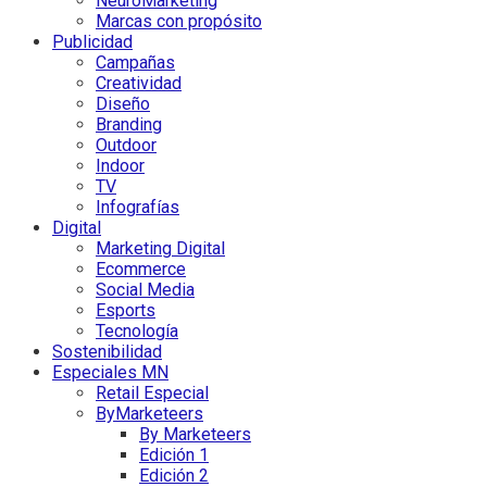
NeuroMarketing
Marcas con propósito
Publicidad
Campañas
Creatividad
Diseño
Branding
Outdoor
Indoor
TV
Infografías
Digital
Marketing Digital
Ecommerce
Social Media
Esports
Tecnología
Sostenibilidad
Especiales MN
Retail Especial
ByMarketeers
By Marketeers
Edición 1
Edición 2