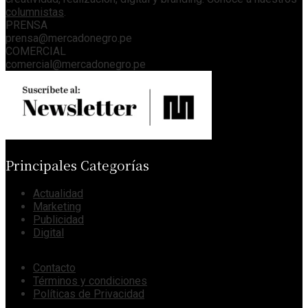
columnistas
.
PRENSA
prensa@mercadonegro.pe
COMERCIAL
comercial@mercadonegro.pe
Principales Categorías
Actualidad
Marketing
Publicidad
Digital
Contacto
Términos y condiciones
Políticas de Privacidad