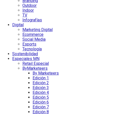
Branding
Outdoor
Indoor
TV
Infografías
Digital
Marketing Digital
Ecommerce
Social Media
Esports
Tecnología
Sostenibilidad
Especiales MN
Retail Especial
ByMarketeers
By Marketeers
Edición 1
Edición 2
Edición 3
Edición 4
Edición 5
Edición 6
Edición 7
Edición 8