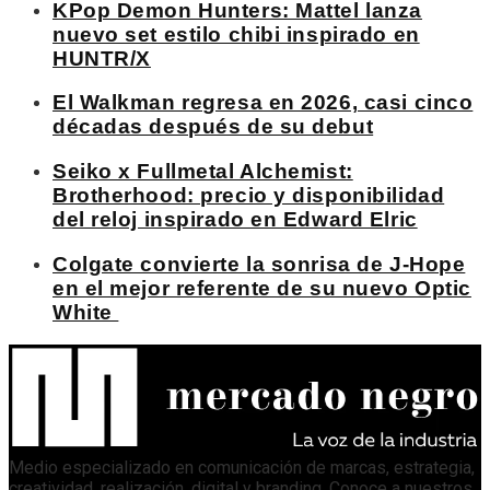
KPop Demon Hunters: Mattel lanza
nuevo set estilo chibi inspirado en
HUNTR/X
El Walkman regresa en 2026, casi cinco
décadas después de su debut
Seiko x Fullmetal Alchemist:
Brotherhood: precio y disponibilidad
del reloj inspirado en Edward Elric
Colgate convierte la sonrisa de J-Hope
en el mejor referente de su nuevo Optic
White
Medio especializado en comunicación de marcas, estrategia,
creatividad, realización, digital y branding. Conoce a nuestros