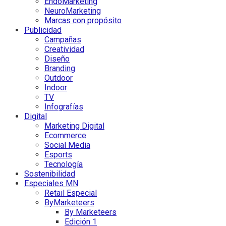
EndoMarketing
NeuroMarketing
Marcas con propósito
Publicidad
Campañas
Creatividad
Diseño
Branding
Outdoor
Indoor
TV
Infografías
Digital
Marketing Digital
Ecommerce
Social Media
Esports
Tecnología
Sostenibilidad
Especiales MN
Retail Especial
ByMarketeers
By Marketeers
Edición 1