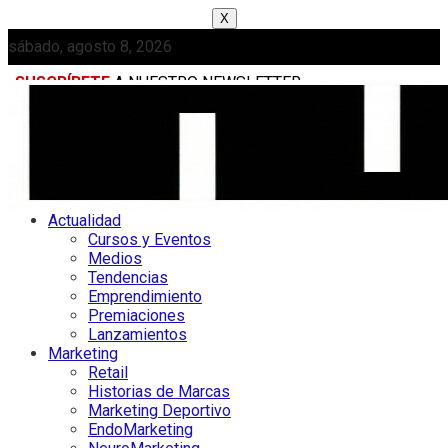
X
sábado, agosto 8, 2026
SUSCRÍBETE
A NUESTRO NEWSLETTER
MEDIAKIT
Actualidad
Cursos y Eventos
Medios
Tendencias
Emprendimiento
Premiaciones
Lanzamientos
Marketing
Retail
Historias de Marcas
Marketing Deportivo
EndoMarketing