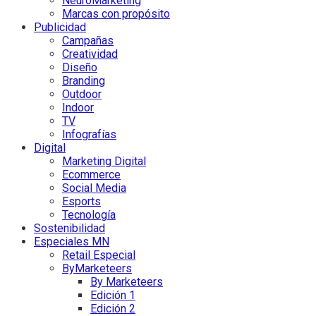
NeuroMarketing
Marcas con propósito
Publicidad
Campañas
Creatividad
Diseño
Branding
Outdoor
Indoor
TV
Infografías
Digital
Marketing Digital
Ecommerce
Social Media
Esports
Tecnología
Sostenibilidad
Especiales MN
Retail Especial
ByMarketeers
By Marketeers
Edición 1
Edición 2