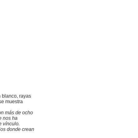
n blanco, rayas
 se muestra
con más de ocho
e nos ha
 vínculo.
cios donde crean