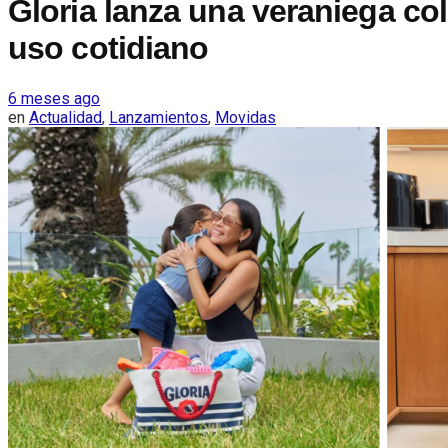
Gloria lanza una veraniega col
uso cotidiano
6 meses ago
en
Actualidad
,
Lanzamientos
,
Movidas