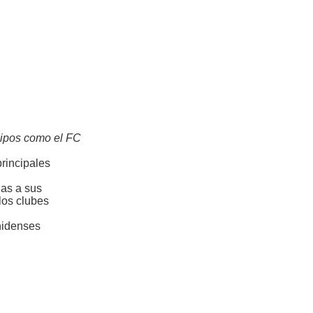
uipos como el FC
rincipales
ias a sus
los clubes
unidenses