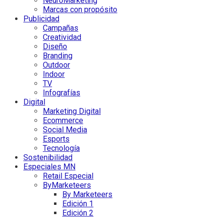
NeuroMarketing
Marcas con propósito
Publicidad
Campañas
Creatividad
Diseño
Branding
Outdoor
Indoor
TV
Infografías
Digital
Marketing Digital
Ecommerce
Social Media
Esports
Tecnología
Sostenibilidad
Especiales MN
Retail Especial
ByMarketeers
By Marketeers
Edición 1
Edición 2