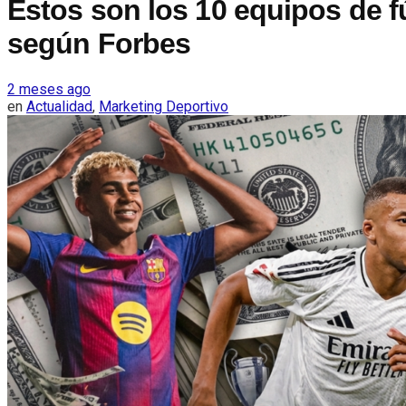
Estos son los 10 equipos de f
según Forbes
2 meses ago
en
Actualidad
,
Marketing Deportivo