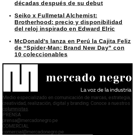
décadas después de su debut
Seiko x Fullmetal Alchemist:
Brotherhood: precio y disponibilidad
del reloj inspirado en Edward Elric
McDonald’s lanza en Perú la Cajita Feliz
de “Spider-Man: Brand New Day” con
10 coleccionables
Medio especializado en comunicación de marcas, estrategia,
creatividad, realización, digital y branding. Conoce a nuestros
columnistas
.
PRENSA
prensa@mercadonegro.pe
COMERCIAL
comercial@mercadonegro.pe