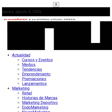
X
jueves, agosto 6, 2026
SUSCRÍBETE
A NUESTRO NEWSLETTER
MEDIAKIT
Actualidad
Cursos y Eventos
Medios
Tendencias
Emprendimiento
Premiaciones
Lanzamientos
Marketing
Retail
Historias de Marcas
Marketing Deportivo
EndoMarketing