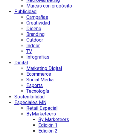
NeuroMarketing
Marcas con propósito
Publicidad
Campañas
Creatividad
Diseño
Branding
Outdoor
Indoor
TV
Infografías
Digital
Marketing Digital
Ecommerce
Social Media
Esports
Tecnología
Sostenibilidad
Especiales MN
Retail Especial
ByMarketeers
By Marketeers
Edición 1
Edición 2