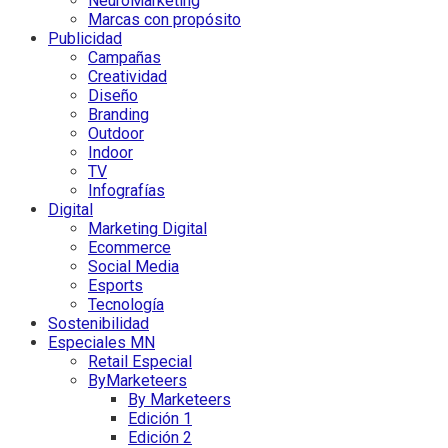
NeuroMarketing
Marcas con propósito
Publicidad
Campañas
Creatividad
Diseño
Branding
Outdoor
Indoor
TV
Infografías
Digital
Marketing Digital
Ecommerce
Social Media
Esports
Tecnología
Sostenibilidad
Especiales MN
Retail Especial
ByMarketeers
By Marketeers
Edición 1
Edición 2