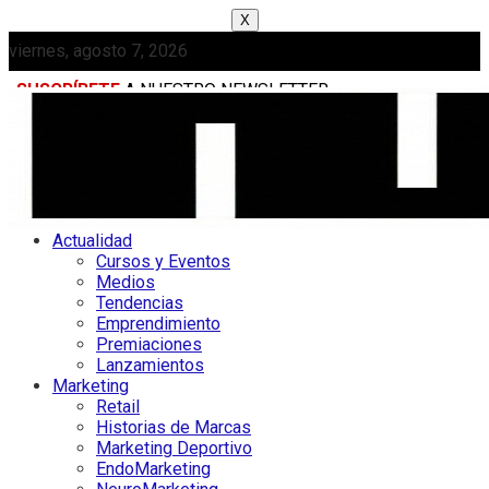
X
viernes, agosto 7, 2026
SUSCRÍBETE
A NUESTRO NEWSLETTER
MEDIAKIT
Actualidad
Cursos y Eventos
Medios
Tendencias
Emprendimiento
Premiaciones
Lanzamientos
Marketing
Retail
Historias de Marcas
Marketing Deportivo
EndoMarketing