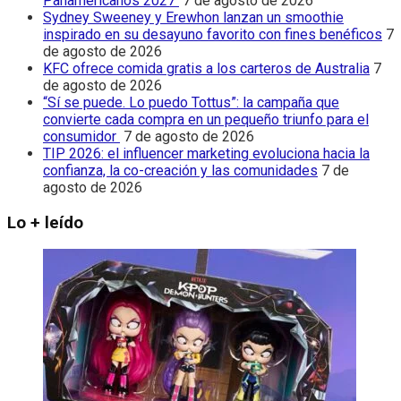
Panamericanos 2027
7 de agosto de 2026
Sydney Sweeney y Erewhon lanzan un smoothie
inspirado en su desayuno favorito con fines benéficos
7
de agosto de 2026
KFC ofrece comida gratis a los carteros de Australia
7
de agosto de 2026
“Sí se puede. Lo puedo Tottus”: la campaña que
convierte cada compra en un pequeño triunfo para el
consumidor
7 de agosto de 2026
TIP 2026: el influencer marketing evoluciona hacia la
confianza, la co-creación y las comunidades
7 de
agosto de 2026
Lo + leído