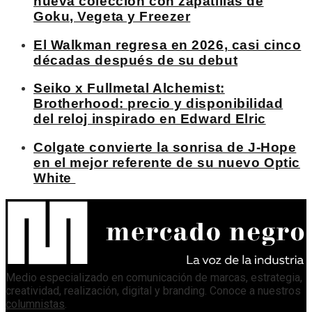
nueva colección con zapatillas de
Goku, Vegeta y Freezer
El Walkman regresa en 2026, casi cinco
décadas después de su debut
Seiko x Fullmetal Alchemist:
Brotherhood: precio y disponibilidad
del reloj inspirado en Edward Elric
Colgate convierte la sonrisa de J-Hope
en el mejor referente de su nuevo Optic
White
Medio especializado en comunicación de marcas, estrategia,
creatividad, realización, digital y branding. Conoce a nuestros
columnistas
.