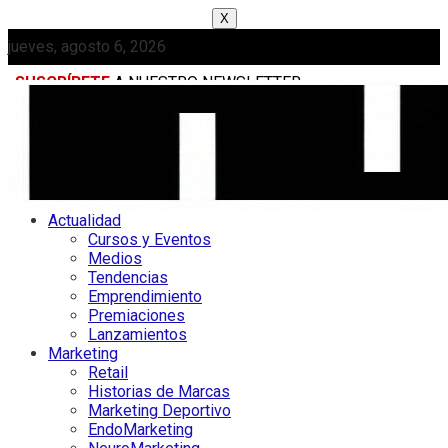
X
jueves, agosto 6, 2026
SUSCRÍBETE
A NUESTRO NEWSLETTER
MEDIAKIT
Actualidad
Cursos y Eventos
Medios
Tendencias
Emprendimiento
Premiaciones
Lanzamientos
Marketing
Retail
Historias de Marcas
Marketing Deportivo
EndoMarketing