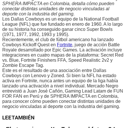
SPHERA IMPACTA en Colombia, detalla cómo pueden
conectar distintas unidades de negocio vinculadas al
deporte con la industria del gaming.
Los Dallas Cowboys es un equipo de la National Football
League (NFL) que fue fundado en enero de 1960. A lo largo
de su historia ha conseguido ganar cinco Super Bowls
(1971, 1977, 1992, 1993 y 1995).
Recientemente, el club de fútbol americano ha lanzado
Cowboys Kickoff Quest en
Fortnite
, juego de acción Battle
Royale desarrollado por Epic Games. La activación incluye
integraciones en cuatro mapas de la plataforma: Secret Red
vs. Blue, Fortnite Finishers FFA, Speed ​​Realistic 2v2 y
Zombie Escape Tag.
Este es el resultado de una asociación entre Dallas
Cowboys con Lenovo y Zoned. Si bien la NFL ha estado
activa en Fortnite, nunca antes un equipo de la liga había
lanzado una activación a nivel individual. Mercado Negro
entrevistó a Juan José Cañón, Gaming Lead Latam de FUN
FOR FAN en Perú y de SPHERA IMPACTA en Colombia,
para conocer cómo pueden conectar distintas unidades de
negocio vinculadas al deporte con la industria del gaming.
LEE
TAMBIÉN