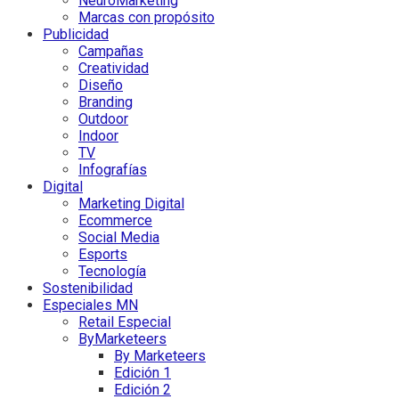
NeuroMarketing
Marcas con propósito
Publicidad
Campañas
Creatividad
Diseño
Branding
Outdoor
Indoor
TV
Infografías
Digital
Marketing Digital
Ecommerce
Social Media
Esports
Tecnología
Sostenibilidad
Especiales MN
Retail Especial
ByMarketeers
By Marketeers
Edición 1
Edición 2