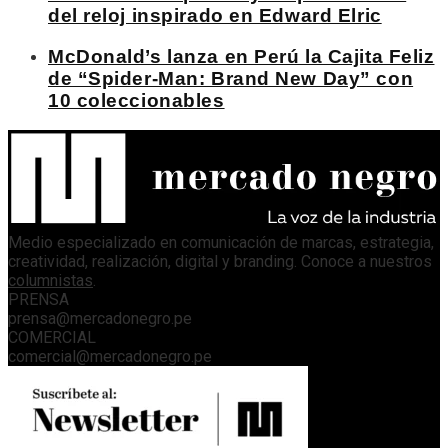
del reloj inspirado en Edward Elric
McDonald’s lanza en Perú la Cajita Feliz
de “Spider-Man: Brand New Day” con
10 coleccionables
Medio especializado en comunicación de marcas, estrategia,
creatividad, realización, digital y branding. Conoce a nuestros
columnistas
.
PRENSA
prensa@mercadonegro.pe
COMERCIAL
comercial@mercadonegro.pe