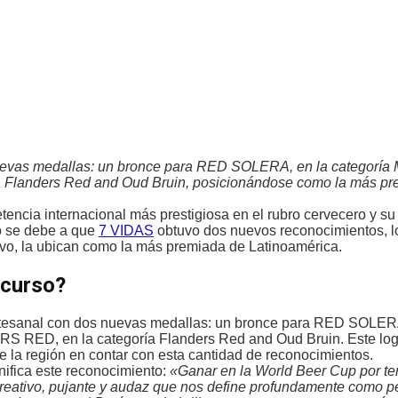
uevas medallas: un bronce para RED SOLERA, en la categoría 
a Flanders Red and Oud Bruin, posicionándose como la más pr
ncia internacional más prestigiosa en el rubro cervecero y su 
 se debe a que
7 VIDAS
obtuvo dos nuevos reconocimientos, lo
tivo, la ubican como la más premiada de Latinoamérica.
ncurso?
 artesanal con dos nuevas medallas: un bronce para RED SOLER
ERS RED, en la categoría Flanders Red and Oud Bruin. Este log
de la región en contar con esta cantidad de reconocimientos.
ifica este reconocimiento:
«Ganar en la World Beer Cup por te
 creativo, pujante y audaz que nos define profundamente como 