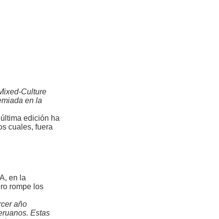
Mixed-Culture
emiada en la
última edición ha
s cuales, fuera
A, en la
ro rompe los
rcer año
peruanos. Estas