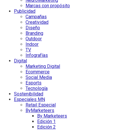
NeuroMarketing
Marcas con propósito
Publicidad
Campañas
Creatividad
Diseño
Branding
Outdoor
Indoor
TV
Infografías
Digital
Marketing Digital
Ecommerce
Social Media
Esports
Tecnología
Sostenibilidad
Especiales MN
Retail Especial
ByMarketeers
By Marketeers
Edición 1
Edición 2