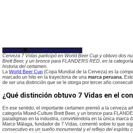
Facebook
Twitter
Whatsapp
Telegram
Cerveza 7 Vidas participó en World Beer Cup y obtuvo dos n
Brett Beer, y un bronce para FLANDERS RED, en la categorí
historia del certamen.
La
World Beer Cup
(Copa Mundial de la Cerveza) es la compete
marcado un hito en la trayectoria de una
marca peruana.
Esto
de ser una distinción que se le otorga por tercer año consecu
¿Qué distinción obtuvo 7 Vidas en el co
En ese sentido, el importante certamen premió a la cerveza
categoría Mixed-Culture Brett Beer, y un bronce para FLAND
paradigmas en la industria, convirtiéndola en la única marca 
Marco Málaga, fundador de 7 Vidas, comentó sobre lo que sign
consecutivo es un sueño monumental y el reflejo del espíritu