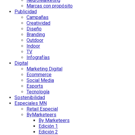
NeuroMarketing
Marcas con propósito
Publicidad
Campañas
Creatividad
Diseño
Branding
Outdoor
Indoor
TV
Infografías
Digital
Marketing Digital
Ecommerce
Social Media
Esports
Tecnología
Sostenibilidad
Especiales MN
Retail Especial
ByMarketeers
By Marketeers
Edición 1
Edición 2