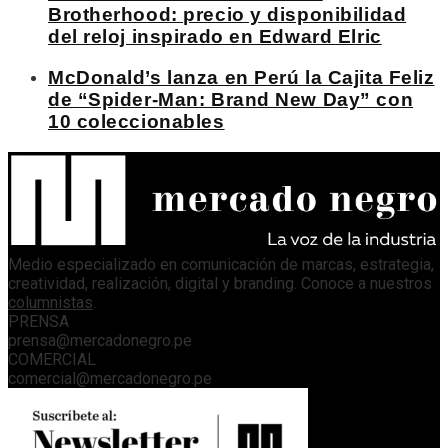
Brotherhood: precio y disponibilidad
del reloj inspirado en Edward Elric
McDonald’s lanza en Perú la Cajita Feliz
de “Spider-Man: Brand New Day” con
10 coleccionables
Medio especializado en comunicación de marcas, estrategia,
creatividad, realización, digital y branding. Conoce a nuestros
columnistas
.
PRENSA
prensa@mercadonegro.pe
COMERCIAL
comercial@mercadonegro.pe