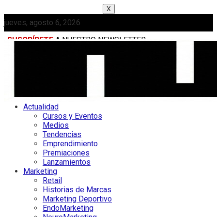
X
jueves, agosto 6, 2026
SUSCRÍBETE
A NUESTRO NEWSLETTER
MEDIAKIT
Actualidad
Cursos y Eventos
Medios
Tendencias
Emprendimiento
Premiaciones
Lanzamientos
Marketing
Retail
Historias de Marcas
Marketing Deportivo
EndoMarketing