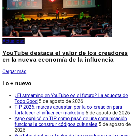
Actualidad
YouTube destaca el valor de los creadores
en la nueva economía de la influencia
Cargar más
Lo + nuevo
¿El streaming en YouTube es el futuro? La apuesta de
Todo Good
5 de agosto de 2026
TIP 2026: marcas apuestan por la co-creación para
fortalecer el influencer marketing
5 de agosto de 2026
Yape explicó en TIP cómo pasó de una comunicación
funcional a construir códigos culturales
5 de agosto de
2026
YouTube destaca el valor de los creadores en la nueva