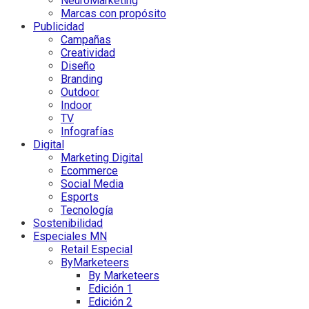
NeuroMarketing
Marcas con propósito
Publicidad
Campañas
Creatividad
Diseño
Branding
Outdoor
Indoor
TV
Infografías
Digital
Marketing Digital
Ecommerce
Social Media
Esports
Tecnología
Sostenibilidad
Especiales MN
Retail Especial
ByMarketeers
By Marketeers
Edición 1
Edición 2