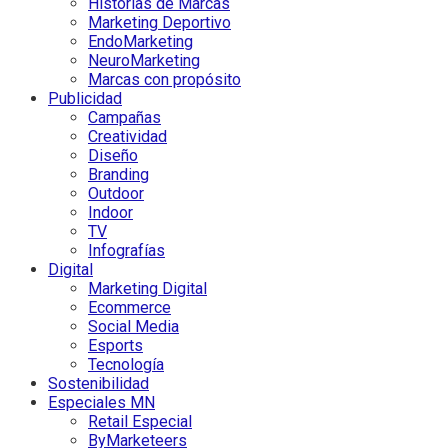
Historias de Marcas
Marketing Deportivo
EndoMarketing
NeuroMarketing
Marcas con propósito
Publicidad
Campañas
Creatividad
Diseño
Branding
Outdoor
Indoor
TV
Infografías
Digital
Marketing Digital
Ecommerce
Social Media
Esports
Tecnología
Sostenibilidad
Especiales MN
Retail Especial
ByMarketeers