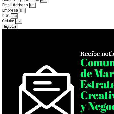
Email Address
Empresa
RUC
Celular
Ingresar