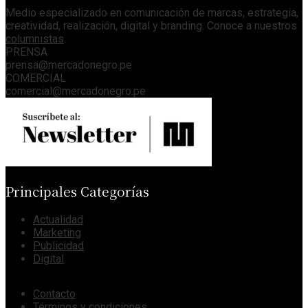
Medio especializado en comunicación de marcas, estrategia,
creatividad, realización, digital y branding. Conoce a nuestros
columnistas
.
PRENSA
prensa@mercadonegro.pe
COMERCIAL
comercial@mercadonegro.pe
Principales Categorías
Actualidad
Marketing
Publicidad
Digital
Contacto
Términos y condiciones