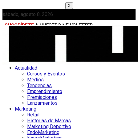
X
sábado, agosto 8, 2026
SUSCRÍBETE
A NUESTRO NEWSLETTER
MEDIAKIT
Actualidad
Cursos y Eventos
Medios
Tendencias
Emprendimiento
Premiaciones
Lanzamientos
Marketing
Retail
Historias de Marcas
Marketing Deportivo
EndoMarketing