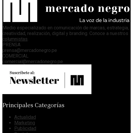
Medio especializado en comunicación de marcas, estrategia,
creatividad, realización, digital y branding. Conoce a nuestros
columnistas
.
PRENSA
prensa@mercadonegro.pe
COMERCIAL
comercial@mercadonegro.pe
Principales Categorías
Actualidad
Marketing
Publicidad