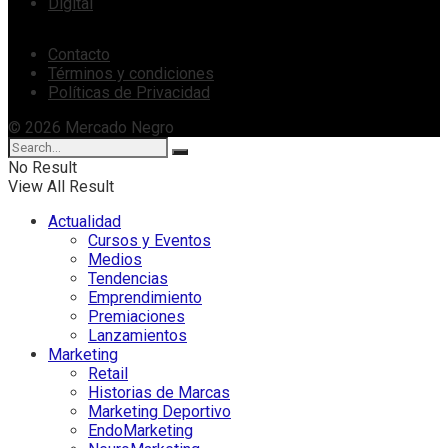
Digital
Contacto
Términos y condiciones
Políticas de Privacidad
© 2026 Mercado Negro
No Result
View All Result
Actualidad
Cursos y Eventos
Medios
Tendencias
Emprendimiento
Premiaciones
Lanzamientos
Marketing
Retail
Historias de Marcas
Marketing Deportivo
EndoMarketing