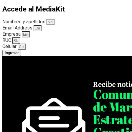
Accede al MediaKit
Nombres y apellidos
Email Address
Empresa
RUC
Celular
Ingresar