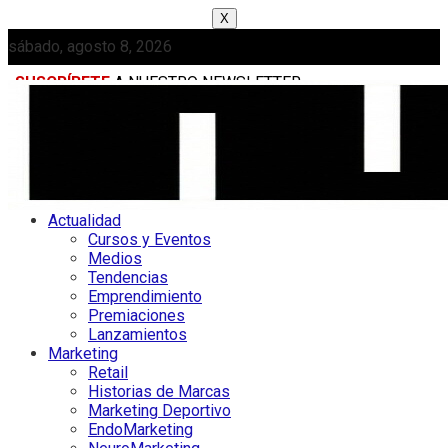
X
sábado, agosto 8, 2026
SUSCRÍBETE
A NUESTRO NEWSLETTER
MEDIAKIT
Actualidad
Cursos y Eventos
Medios
Tendencias
Emprendimiento
Premiaciones
Lanzamientos
Marketing
Retail
Historias de Marcas
Marketing Deportivo
EndoMarketing