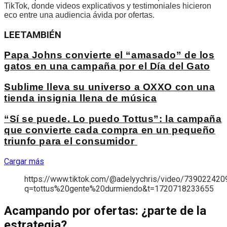
TikTok, donde videos explicativos y testimoniales hicieron
eco entre una audiencia ávida por ofertas.
LEE
TAMBIÉN
Papa Johns convierte el “amasado” de los
gatos en una campaña por el Día del Gato
Sublime lleva su universo a OXXO con una
tienda insignia llena de música
“Sí se puede. Lo puedo Tottus”: la campaña
que convierte cada compra en un pequeño
triunfo para el consumidor
Cargar más
https://www.tiktok.com/@adelyychris/video/73902242
q=tottus%20gente%20durmiendo&t=1720718233655
Acampando por ofertas: ¿parte de la
estrategia?