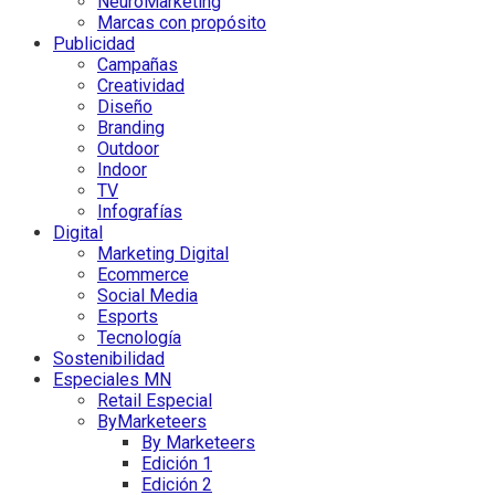
NeuroMarketing
Marcas con propósito
Publicidad
Campañas
Creatividad
Diseño
Branding
Outdoor
Indoor
TV
Infografías
Digital
Marketing Digital
Ecommerce
Social Media
Esports
Tecnología
Sostenibilidad
Especiales MN
Retail Especial
ByMarketeers
By Marketeers
Edición 1
Edición 2