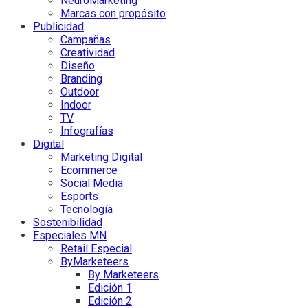
NeuroMarketing
Marcas con propósito
Publicidad
Campañas
Creatividad
Diseño
Branding
Outdoor
Indoor
TV
Infografías
Digital
Marketing Digital
Ecommerce
Social Media
Esports
Tecnología
Sostenibilidad
Especiales MN
Retail Especial
ByMarketeers
By Marketeers
Edición 1
Edición 2