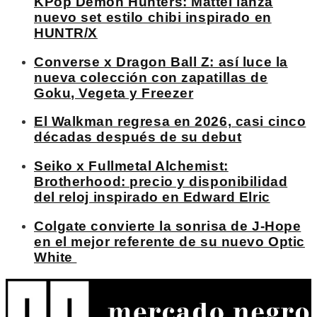
KPop Demon Hunters: Mattel lanza
nuevo set estilo chibi inspirado en
HUNTR/X
Converse x Dragon Ball Z: así luce la
nueva colección con zapatillas de
Goku, Vegeta y Freezer
El Walkman regresa en 2026, casi cinco
décadas después de su debut
Seiko x Fullmetal Alchemist:
Brotherhood: precio y disponibilidad
del reloj inspirado en Edward Elric
Colgate convierte la sonrisa de J-Hope
en el mejor referente de su nuevo Optic
White