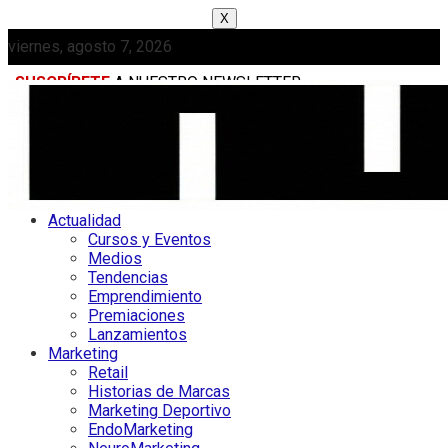
X
viernes, agosto 7, 2026
SUSCRÍBETE
A NUESTRO NEWSLETTER
MEDIAKIT
Actualidad
Cursos y Eventos
Medios
Tendencias
Emprendimiento
Premiaciones
Lanzamientos
Marketing
Retail
Historias de Marcas
Marketing Deportivo
EndoMarketing