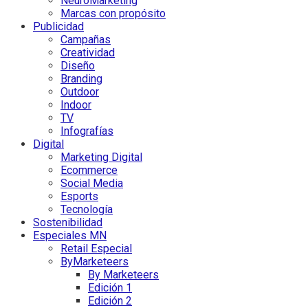
NeuroMarketing
Marcas con propósito
Publicidad
Campañas
Creatividad
Diseño
Branding
Outdoor
Indoor
TV
Infografías
Digital
Marketing Digital
Ecommerce
Social Media
Esports
Tecnología
Sostenibilidad
Especiales MN
Retail Especial
ByMarketeers
By Marketeers
Edición 1
Edición 2