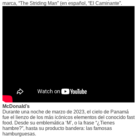
marca, “The Striding Man” (en español, “El Caminante”.
McDonald’s
Durante una noche de marzo de 2023, el cielo de Panamá
fue el lienzo de los más icónicos elementos del conocido fast
food. Desde su emblemática ‘M’, o la frase “¿Tienes
hambre?”, hasta su producto bandera: las famosas
hamburguesas.