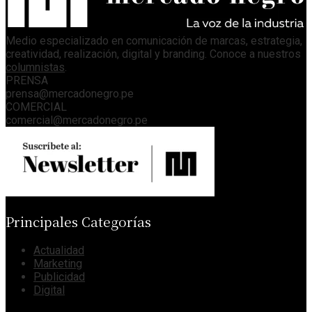
Medio especializado en comunicación de marcas, estrategia,
creatividad, realización, digital y branding. Conoce a nuestros
columnistas
.
PRENSA
prensa@mercadonegro.pe
COMERCIAL
comercial@mercadonegro.pe
Principales Categorías
Actualidad
Marketing
Publicidad
Digital