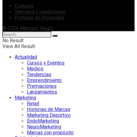
Contacto
Términos y condiciones
Políticas de Privacidad
© 2026 Mercado Negro
No Result
View All Result
Actualidad
Cursos y Eventos
Medios
Tendencias
Emprendimiento
Premiaciones
Lanzamientos
Marketing
Retail
Historias de Marcas
Marketing Deportivo
EndoMarketing
NeuroMarketing
Marcas con propósito