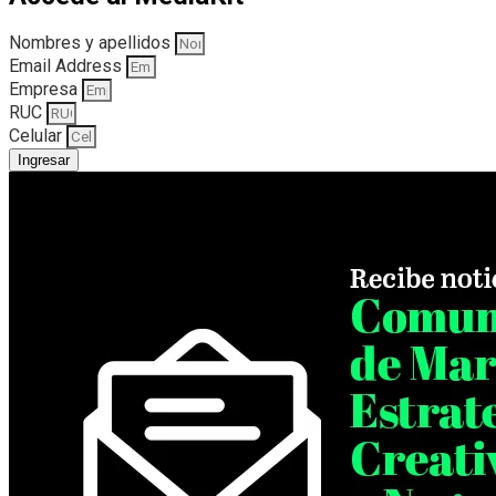
Nombres y apellidos
Email Address
Empresa
RUC
Celular
Ingresar