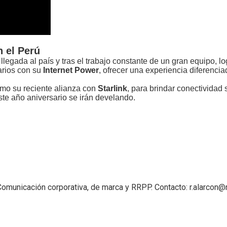
 el Perú
egada al país y tras el trabajo constante de un gran equipo, l
arios con su
Internet Power
, ofrecer una experiencia diferencia
mo su reciente alianza con
Starlink
, para brindar conectividad s
ste año aniversario se irán develando.
 Comunicación corporativa, de marca y RRPP. Contacto: r.alarco