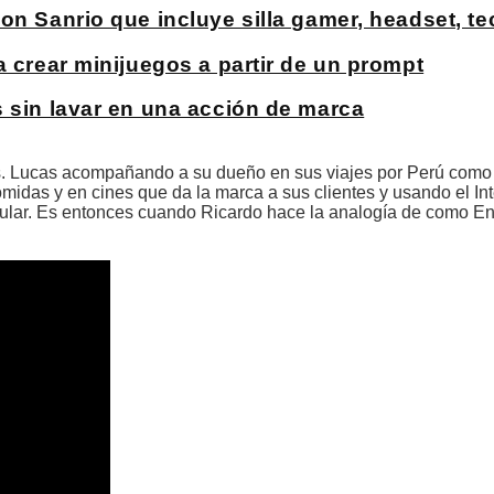
on Sanrio que incluye silla gamer, headset, t
a crear minijuegos a partir de un prompt
s sin lavar en una acción de marca
es. Lucas acompañando a su dueño en sus viajes por Perú como 
midas y en cines que da la marca a sus clientes y usando el In
lular. Es entonces cuando Ricardo hace la analogía de como Ente