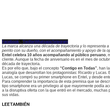
Facebook
Twitter
Whatsapp
Telegram
La marca alcanza una década de trayectoria y lo representa a
perrito con su dueño, con el acompañamiento y apoyo de la o
Entel celebra 10 años acompañando al público peruano
, 
cliente. Aunque la fecha de aniversario es en el mes de octubr
década de trayectoria.
Es por ello que, bajo el concepto
“Contigo en Todas”
, han l
analogía que desarrollan los protagonistas: Ricardo y Lucas. 
Lucas, se compró su primer smartphone en Entel, y desde ent
Para comprender la importancia de esta premisa que se descri
tipo smartphone era un privilegio al que mayormente podía acc
a la disruptiva oferta con la que entró en el mercado, muchas 
sus vidas.
LEE
TAMBIÉN