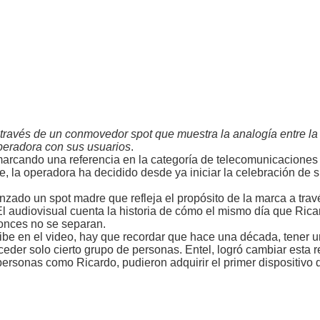
 través de un conmovedor spot que muestra la analogía entre la 
peradora con sus usuarios
.
marcando una referencia en la categoría de telecomunicaciones 
e, la operadora ha decidido desde ya iniciar la celebración de 
anzado un spot madre que refleja el propósito de la marca a tra
El audiovisual cuenta la historia de cómo el mismo día que Ric
onces no se separan.
be en el video, hay que recordar que hace una década, tener u
eder solo cierto grupo de personas. Entel, logró cambiar esta r
personas como Ricardo, pudieron adquirir el primer dispositivo d