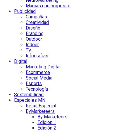
NeuroMarketing
Marcas con propósito
Publicidad
Campañas
Creatividad
Diseño
Branding
Outdoor
Indoor
TV
Infografías
Digital
Marketing Digital
Ecommerce
Social Media
Esports
Tecnología
Sostenibilidad
Especiales MN
Retail Especial
ByMarketeers
By Marketeers
Edición 1
Edición 2