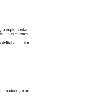
ogró implementar
da a sus clientes
atelital al celular
n@mercadonegro.pe