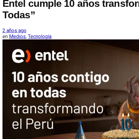
Entel cumple 10 años transfor
Todas”
2 años ago
en
Medios
,
Tecnología