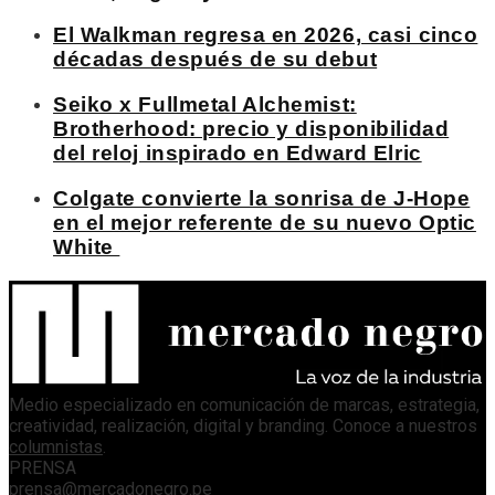
El Walkman regresa en 2026, casi cinco
décadas después de su debut
Seiko x Fullmetal Alchemist:
Brotherhood: precio y disponibilidad
del reloj inspirado en Edward Elric
Colgate convierte la sonrisa de J-Hope
en el mejor referente de su nuevo Optic
White
Medio especializado en comunicación de marcas, estrategia,
creatividad, realización, digital y branding. Conoce a nuestros
columnistas
.
PRENSA
prensa@mercadonegro.pe