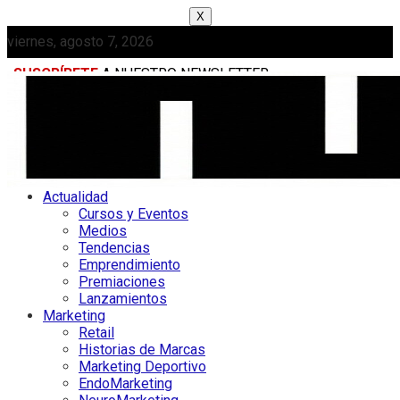
X
viernes, agosto 7, 2026
SUSCRÍBETE
A NUESTRO NEWSLETTER
MEDIAKIT
Actualidad
Cursos y Eventos
Medios
Tendencias
Emprendimiento
Premiaciones
Lanzamientos
Marketing
Retail
Historias de Marcas
Marketing Deportivo
EndoMarketing