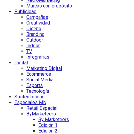
NeuroMarketing
Marcas con propósito
Publicidad
Campañas
Creatividad
Diseño
Branding
Outdoor
Indoor
TV
Infografías
Digital
Marketing Digital
Ecommerce
Social Media
Esports
Tecnología
Sostenibilidad
Especiales MN
Retail Especial
ByMarketeers
By Marketeers
Edición 1
Edición 2