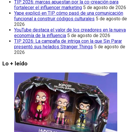
TIP 2026: marcas apuestan por la co-creación para
fortalecer el influencer marketing
5 de agosto de 2026
Yape explicó en TIP cómo pasó de una comunicación
funcional a construir códigos culturales
5 de agosto de
2026
YouTube destaca el valor de los creadores en la nueva
economía de la influencia
5 de agosto de 2026
TIP 2026: La campaña de intriga con la que Sin Parar
presentó sus helados Stranger Things
5 de agosto de
2026
Lo + leído