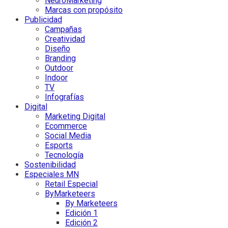
NeuroMarketing
Marcas con propósito
Publicidad
Campañas
Creatividad
Diseño
Branding
Outdoor
Indoor
TV
Infografías
Digital
Marketing Digital
Ecommerce
Social Media
Esports
Tecnología
Sostenibilidad
Especiales MN
Retail Especial
ByMarketeers
By Marketeers
Edición 1
Edición 2