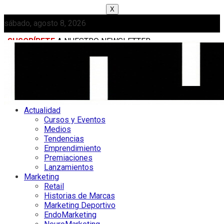
X
sábado, agosto 8, 2026
SUSCRÍBETE
A NUESTRO NEWSLETTER
MEDIAKIT
Actualidad
Cursos y Eventos
Medios
Tendencias
Emprendimiento
Premiaciones
Lanzamientos
Marketing
Retail
Historias de Marcas
Marketing Deportivo
EndoMarketing