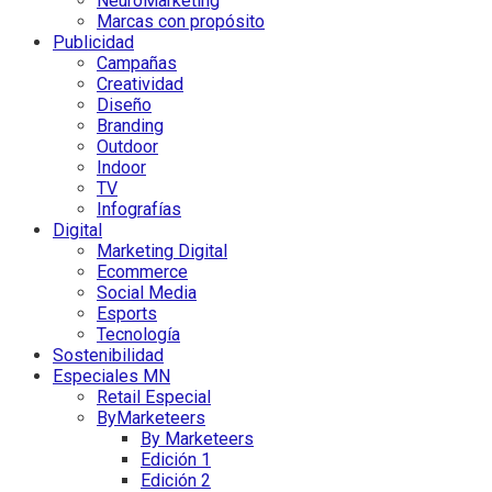
NeuroMarketing
Marcas con propósito
Publicidad
Campañas
Creatividad
Diseño
Branding
Outdoor
Indoor
TV
Infografías
Digital
Marketing Digital
Ecommerce
Social Media
Esports
Tecnología
Sostenibilidad
Especiales MN
Retail Especial
ByMarketeers
By Marketeers
Edición 1
Edición 2