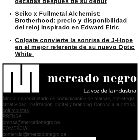
décadas después de su debut
Seiko x Fullmetal Alchemist:
Brotherhood: precio y disponibilidad
del reloj inspirado en Edward Elric
Colgate convierte la sonrisa de J-Hope
en el mejor referente de su nuevo Optic
White
Medio especializado en comunicación de marcas, estrategia,
creatividad, realización, digital y branding. Conoce a nuestros
columnistas
.
PRENSA
prensa@mercadonegro.pe
COMERCIAL
comercial@mercadonegro.pe