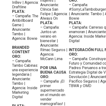
mujeres |
ORO:
InBev | Agencia:
Anunciante:
– Campaña:
Draftline
Clínica San
#SorryLaTamboburger
PLATA:
Felipe | Agencia:
| Anunciante: Tambo | 
– Campaña: The
Always On
Bowie
Antibillboard
PLATA:
PLATA:
Game |
– Campaña:
– Campaña: Carreras 
Anunciante:
Juntos un
enamoran | Anunciante:
Tambo |
verano en
Agencia: Inside Marke
Agencia: Bowie
bienestar |
Digital
Anunciante:
BRANDED
Rímac Seguros |
INTEGRACIÓN FULL 
CONTENT
Agencia:
ORO:
ORO:
McCann Lima
– Campaña: Construy
– Campaña:
Futuro y Comunidad c
Tambo Cabinas:
POR UNA
Padres Peruanos a tra
una experiencia
BUENA CAUSA
Estrategia Digital de V
legendaria |
ORO:
Devolución | Anunciant
Anunciante:
– Campaña: ¡El
Pacífico Seguros | Ag
Tambo |
primer
TBWA y OMD
Agencia: Inside
supermercado
Marketing
en el mundo en
Digital
vender
mamografías! |
PLATA: