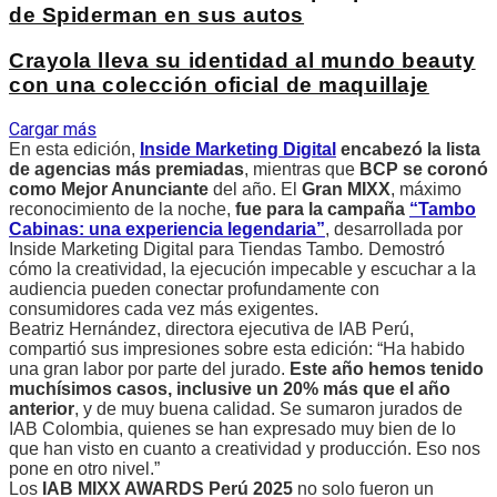
de Spiderman en sus autos
Crayola lleva su identidad al mundo beauty
con una colección oficial de maquillaje
Cargar más
En esta edición,
Inside Marketing Digital
encabezó la lista
de agencias más premiadas
, mientras que
BCP se coronó
como Mejor Anunciante
del año. El
Gran MIXX
, máximo
reconocimiento de la noche,
fue para la campaña
“Tambo
Cabinas: una experiencia legendaria”
, desarrollada por
Inside Marketing Digital para Tiendas Tambo
.
Demostró
cómo la creatividad, la ejecución impecable y escuchar a la
audiencia pueden conectar profundamente con
consumidores cada vez más exigentes.
Beatriz Hernández, directora ejecutiva de IAB Perú,
compartió sus impresiones sobre esta edición: “Ha habido
una gran labor por parte del jurado.
Este año hemos tenido
muchísimos casos, inclusive un 20% más que el año
anterior
, y de muy buena calidad. Se sumaron jurados de
IAB Colombia, quienes se han expresado muy bien de lo
que han visto en cuanto a creatividad y producción. Eso nos
pone en otro nivel.”
Los
IAB MIXX AWARDS Perú 2025
no solo fueron un