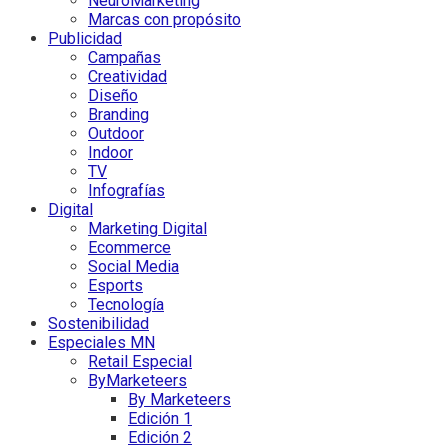
NeuroMarketing
Marcas con propósito
Publicidad
Campañas
Creatividad
Diseño
Branding
Outdoor
Indoor
TV
Infografías
Digital
Marketing Digital
Ecommerce
Social Media
Esports
Tecnología
Sostenibilidad
Especiales MN
Retail Especial
ByMarketeers
By Marketeers
Edición 1
Edición 2