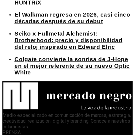
HUNTR/X
El Walkman regresa en 2026, casi cinco
décadas después de su debut
Seiko x Fullmetal Alchemist:
Brotherhood: precio y disponibilidad
del reloj inspirado en Edward Elric
Colgate convierte la sonrisa de J-Hope
en el mejor referente de su nuevo Optic
White
Medio especializado en comunicación de marcas, estrategia,
creatividad, realización, digital y branding. Conoce a nuestros
columnistas
.
PRENSA