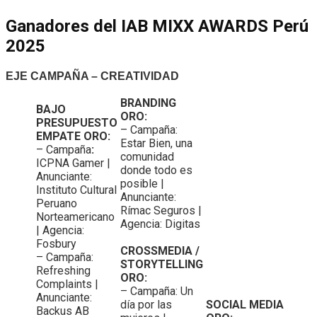
Ganadores del IAB MIXX AWARDS Perú
2025
EJE CAMPAÑA – CREATIVIDAD
BRANDING
BAJO
ORO:
PRESUPUESTO
– Campaña:
EMPATE ORO:
Estar Bien, una
– Campaña
:
comunidad
ICPNA Gamer |
donde todo es
Anunciante:
posible |
Instituto Cultural
Anunciante:
Peruano
Rímac Seguros |
Norteamericano
Agencia: Digitas
| Agencia:
Fosbury
CROSSMEDIA /
– Campaña:
STORYTELLING
Refreshing
ORO:
Complaints |
– Campaña: Un
Anunciante:
día por las
SOCIAL MEDIA
Backus AB