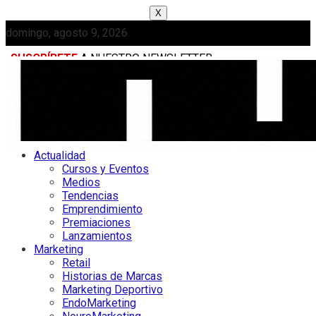
X
domingo, agosto 9, 2026
SUSCRÍBETE
A NUESTRO NEWSLETTER
MEDIAKIT
Actualidad
Cursos y Eventos
Medios
Tendencias
Emprendimiento
Premiaciones
Lanzamientos
Marketing
Retail
Historias de Marcas
Marketing Deportivo
EndoMarketing