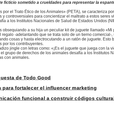
 ficticio sometido a crueldades para representar la espant
por el Trato Ético de los Animales» (PETA), se caracteriza po
y controversiales para concientizar el maltrato a estos seres v
fía a los Institutos Nacionales de Salud de Estados Unidos (NI
s obsequiando a su hija un peculiar kit de juguete llamado «Mi
 el regalo -adelantando que se trata solo de un tierno comercial-
tando cosas y hasta electrocutando a un ratón de juguete. Esto 
s por los contribuyentes.
dizo jingle con letras como: «¡Es el juguete que juega con la v
el grupo de derechos de los animales desafía a los Institutos 
bas con animales.
apuesta de Todo Good
para fortalecer el influencer marketing
cación funcional a construir códigos cultura