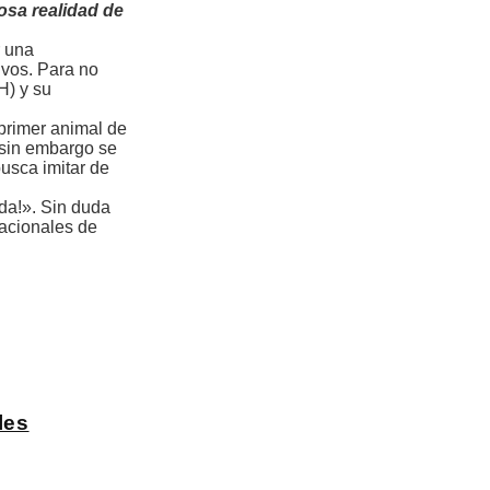
osa realidad de
r una
ivos. Para no
H) y su
 primer animal de
, sin embargo se
busca imitar de
ida!». Sin duda
Nacionales de
les