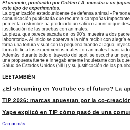
El anuncio, producido por Golden LA, muestra a un juguete
este tipo de experimentos.
La organización estadounidense de defensa animal «Personas 
comunicación publicitaria que recurre a campañas impactantes 
perder la costumbre ha producido un satírico anuncio que desa
justificación de las pruebas con animales.
La pieza, que parece sacada de los 90’s, muestra a dos padre
laboratorio». Al inicio se observa a la niña recibir con alegría
torna una tortura visual con la pequeña tirando al agua, inyec
forma ficticia los experimentos reales con animales financiado
Además, durante todo el trayecto del spot, se escucha un pega
una propuesta fuerte e innegablemente inquietante con la que 
Salud de Estados Unidos (NIH) y su justificación de las prue
LEE
TAMBIÉN
¿El streaming en YouTube es el futuro? La 
TIP 2026: marcas apuestan por la co-creación 
Yape explicó en TIP cómo pasó de una comuni
Cargar más