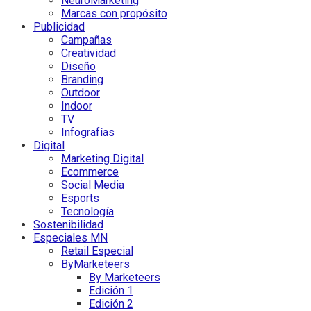
NeuroMarketing
Marcas con propósito
Publicidad
Campañas
Creatividad
Diseño
Branding
Outdoor
Indoor
TV
Infografías
Digital
Marketing Digital
Ecommerce
Social Media
Esports
Tecnología
Sostenibilidad
Especiales MN
Retail Especial
ByMarketeers
By Marketeers
Edición 1
Edición 2