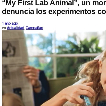
“My First Lab Animal”, un mor
denuncia los experimentos c
1 año ago
en
Actualidad
,
Campañas