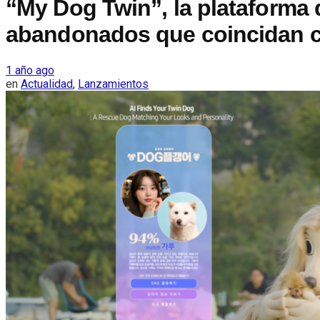
“My Dog Twin”, la plataforma
abandonados que coincidan co
1 año ago
en
Actualidad
,
Lanzamientos