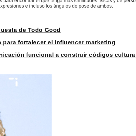
os para encontrar el que tenga más similitudes físicas y de pers
expresiones e incluso los ángulos de pose de ambos.
apuesta de Todo Good
para fortalecer el influencer marketing
cación funcional a construir códigos cultura