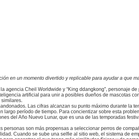
pción en un momento divertido y replicable para ayudar a que 
r la agencia Cheil Worldwide y “King ddangkong”, personaje de 
teligencia artificial para unir a posibles dueños de mascotas co
 similares.
bandonados. Las cifras alcanzan su punto máximo durante la t
 largo período de tiempo. Para concientizar sobre esta proble
ones del Año Nuevo Lunar, que es una de las temporadas festi
las personas son más propensas a seleccionar perros de compa
alidad. Cuando se sube una selfie al sitio web, el sistema de e