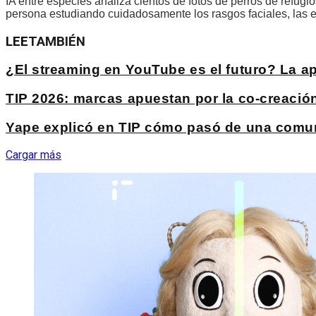
IA entre especies analiza cientos de fotos de perros de refugi
persona estudiando cuidadosamente los rasgos faciales, las 
LEE
TAMBIÉN
¿El streaming en YouTube es el futuro? La 
TIP 2026: marcas apuestan por la co-creación 
Yape explicó en TIP cómo pasó de una comuni
Cargar más