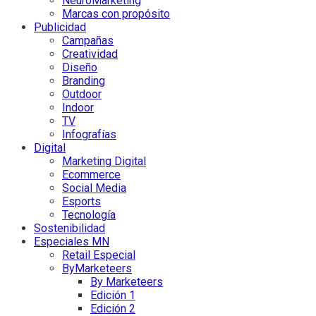
NeuroMarketing
Marcas con propósito
Publicidad
Campañas
Creatividad
Diseño
Branding
Outdoor
Indoor
TV
Infografías
Digital
Marketing Digital
Ecommerce
Social Media
Esports
Tecnología
Sostenibilidad
Especiales MN
Retail Especial
ByMarketeers
By Marketeers
Edición 1
Edición 2