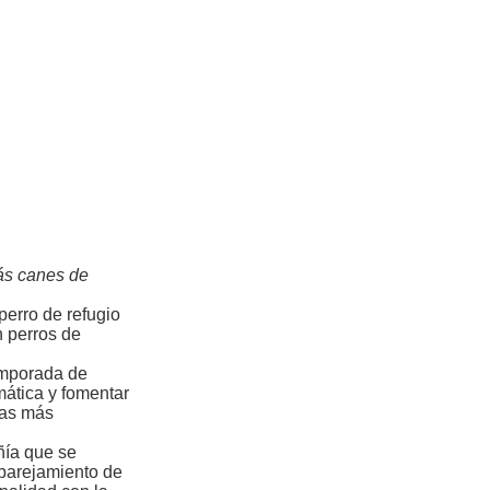
más canes de
perro de refugio
n perros de
emporada de
mática y fomentar
vas más
ñía que se
mparejamiento de