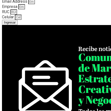
Email Address
Empresa
RUC
Celular
Ingresar