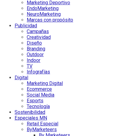
Marketing Deportivo
EndoMarketing
NeuroMarketing
Marcas con propósito
Publicidad
Campañas
Creatividad
Diseño
Branding
Outdoor
Indoor
TV
Infografías
Digital
Marketing Digital
Ecommerce
Social Media
Esports
Tecnología
Sostenibilidad
Especiales MN
Retail Especial
ByMarketeers
By Marketeers