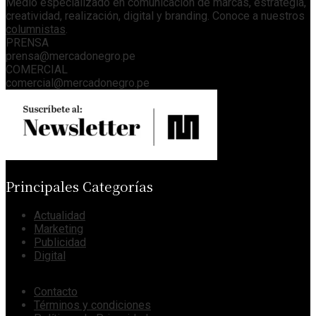
Medio especializado en comunicación de marcas, estrategia,
creatividad, realización, digital y branding. Conoce a nuestros
columnistas
.
PRENSA
prensa@mercadonegro.pe
COMERCIAL
comercial@mercadonegro.pe
Principales Categorías
Actualidad
Marketing
Publicidad
Digital
Contacto
Términos y condiciones