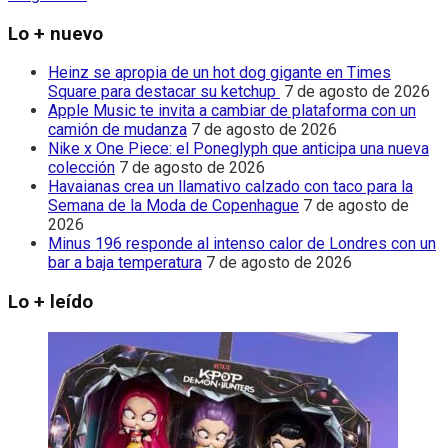
Lo + nuevo
Heinz se apropia de un hot dog gigante en Times
Square para destacar su ketchup
7 de agosto de 2026
Apple Music te invita a cambiar de plataforma con un
camión de mudanza
7 de agosto de 2026
Nike x One Piece: el Poneglyph que anticipa una nueva
colección
7 de agosto de 2026
Havaianas crea un llamativo calzado con taco para la
Semana de la Moda de Copenhague
7 de agosto de
2026
Minus 196 responde al intenso calor de Londres con un
bar a baja temperatura
7 de agosto de 2026
Lo + leído