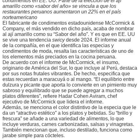
condimentos en EE. UU. Parte de la elección de el ají
amarillo como «sabor del año» se vincula a que los
restaurantes peruanos aumentaron un 22% en el país
norteamericano
El fabricante de condimentos estadounidense McCormick &
Company, el más vendido en dicho país, acaba de nombrar
al ají amarillo como su “Sabor del año”. Y es que en EE. UU
se vive una tendencia
swicy
desde 2024. El informe anual
de la compañía, en el que identifica las especias y
condimentos de moda, resalta las características de uno de
los elementos más preciados en la cocina peruana.
De acuerdo con el informe de McCormick, el insumo,
originario de América del Sur, lo que incluye al Perú, destaca
por sus notas frutales vibrantes. De hecho, especifica que
estas recuerdan a maracuyá o al mango. “El equilibrio entre
dulzura y picante que aporta lo convierte en un pimiento muy
sabroso y equilibrado que se puede agregar a muchos
platos diferentes”, refiere Hadar Cohen Aviram, chef
ejecutivo de McCormick que lidera el informe.
Además, se menciona el color distintivo de la especia que le
da un “atractivo estético” a los platos y bebidas. Su “brillo y
frescura” se añade a una variedad de alimentos, lo que
incluye verduras, carnes carbonizadas, salsas y vinagretas.
También mencionan que, incluso destilado, funciona como
jarabe simple para cócteles.