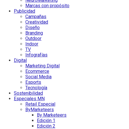
NeuroMarketing
Marcas con propósito
Publicidad
Campañas
Creatividad
Diseño
Branding
Outdoor
Indoor
TV
Infografías
Digital
Marketing Digital
Ecommerce
Social Media
Esports
Tecnología
Sostenibilidad
Especiales MN
Retail Especial
ByMarketeers
By Marketeers
Edición 1
Edición 2