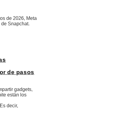
ios de 2026, Meta
s de Snapchat.
as
dor de pasos
mpartir gadgets,
ite están los
Es decir,