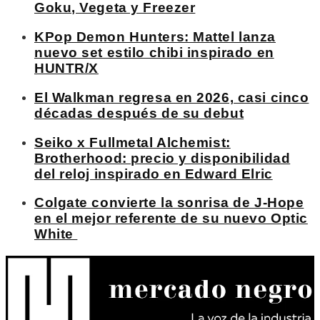
Goku, Vegeta y Freezer
KPop Demon Hunters: Mattel lanza
nuevo set estilo chibi inspirado en
HUNTR/X
El Walkman regresa en 2026, casi cinco
décadas después de su debut
Seiko x Fullmetal Alchemist:
Brotherhood: precio y disponibilidad
del reloj inspirado en Edward Elric
Colgate convierte la sonrisa de J-Hope
en el mejor referente de su nuevo Optic
White