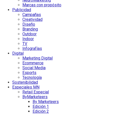
NeuroMarketing
Marcas con propósito
Publicidad
Campañas
Creatividad
Diseño
Branding
Outdoor
Indoor
TV
Infografías
Digital
Marketing Digital
Ecommerce
Social Media
Esports
Tecnología
Sostenibilidad
Especiales MN
Retail Especial
ByMarketeers
By Marketeers
Edición 1
Edición 2