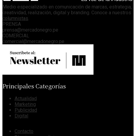
Medio especializado en comunicación de marcas, estrategia,
creatividad, realización, digital y branding. Conoce a nuestros
columnistas
.
PRENSA
prensa@mercadonegro.pe
COMERCIAL
comercial@mercadonegro.pe
Principales Categorías
Actualidad
Marketing
Publicidad
Digital
Contacto