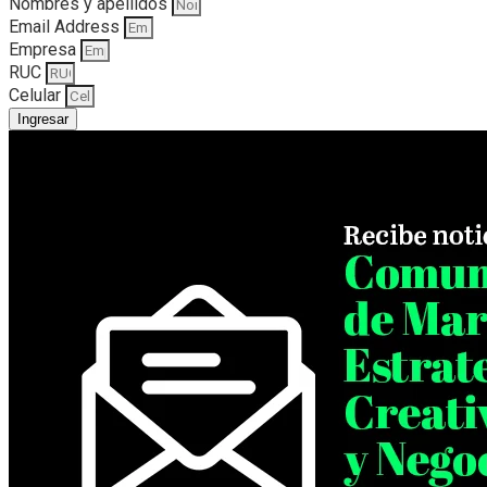
Nombres y apellidos
Email Address
Empresa
RUC
Celular
Ingresar