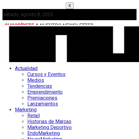
X
sábado, agosto 8, 2026
SUSCRÍBETE
A NUESTRO NEWSLETTER
MEDIAKIT
Actualidad
Cursos y Eventos
Medios
Tendencias
Emprendimiento
Premiaciones
Lanzamientos
Marketing
Retail
Historias de Marcas
Marketing Deportivo
EndoMarketing