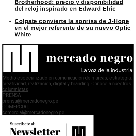
Brotherhood: precio y disponibilidad
del reloj inspirado en Edward Elric
Colgate convierte la sonrisa de J-Hope
en el mejor referente de su nuevo Optic
White
Medio especializado en comunicación de marcas, estrategia,
creatividad, realización, digital y branding. Conoce a nuestros
columnistas
.
PRENSA
prensa@mercadonegro.pe
COMERCIAL
comercial@mercadonegro.pe