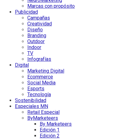
NeuroMarketing
Marcas con propósito
Publicidad
Campañas
Creatividad
Diseño
Branding
Outdoor
Indoor
TV
Infografías
Digital
Marketing Digital
Ecommerce
Social Media
Esports
Tecnología
Sostenibilidad
Especiales MN
Retail Especial
ByMarketeers
By Marketeers
Edición 1
Edición 2