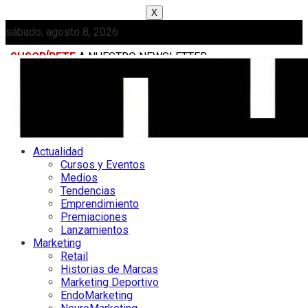
X
sábado, agosto 8, 2026
SUSCRÍBETE
A NUESTRO NEWSLETTER
MEDIAKIT
Actualidad
Cursos y Eventos
Medios
Tendencias
Emprendimiento
Premiaciones
Lanzamientos
Marketing
Retail
Historias de Marcas
Marketing Deportivo
EndoMarketing