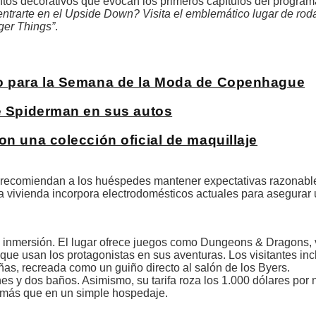
entos decorativos que evocan los primeros capítulos del program
entrarte en el Upside Down? Visita el emblemático lugar de roda
ger Things”
.
co para la Semana de la Moda de Copenhague
de Spiderman en sus autos
on una colección oficial de maquillaje
s recomiendan a los huéspedes mantener expectativas razonabl
la vivienda incorpora electrodomésticos actuales para asegurar
a inmersión. El lugar ofrece juegos como Dungeons & Dragons, 
 que usan los protagonistas en sus aventuras. Los visitantes in
eñas, recreada como un guiño directo al salón de los Byers.
es y dos baños. Asimismo, su tarifa roza los 1.000 dólares por 
a más que en un simple hospedaje.