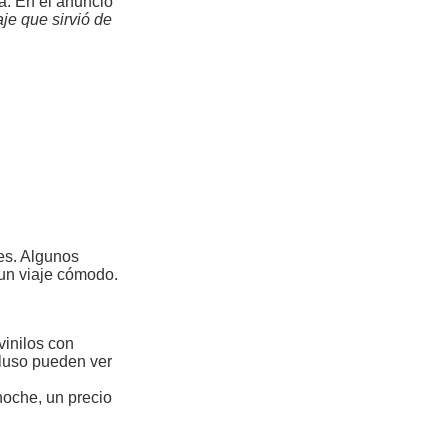
a. En el anuncio
je que sirvió de
es. Algunos
 un viaje cómodo.
vinilos con
cluso pueden ver
noche, un precio