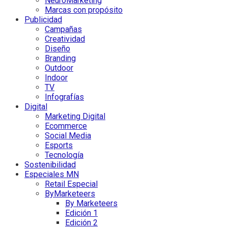
NeuroMarketing
Marcas con propósito
Publicidad
Campañas
Creatividad
Diseño
Branding
Outdoor
Indoor
TV
Infografías
Digital
Marketing Digital
Ecommerce
Social Media
Esports
Tecnología
Sostenibilidad
Especiales MN
Retail Especial
ByMarketeers
By Marketeers
Edición 1
Edición 2