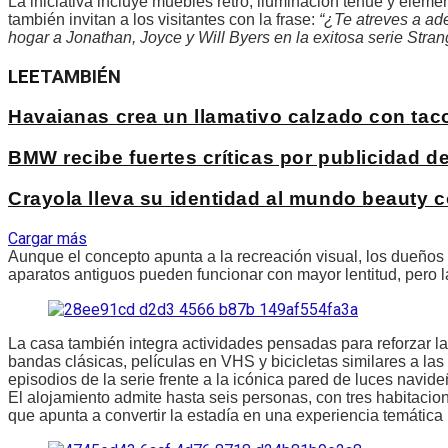
La iniciativa incluye muebles retro, iluminación tenue y elem
también invitan a los visitantes con la frase:
“¿Te atreves a ad
hogar a Jonathan, Joyce y Will Byers en la exitosa serie Stran
LEE
TAMBIÉN
Havaianas crea un llamativo calzado con ta
BMW recibe fuertes críticas por publicidad 
Crayola lleva su identidad al mundo beauty c
Cargar más
Aunque el concepto apunta a la recreación visual, los dueño
aparatos antiguos pueden funcionar con mayor lentitud, pero 
La casa también integra actividades pensadas para reforzar l
bandas clásicas, películas en VHS y bicicletas similares a las
episodios de la serie frente a la icónica pared de luces navid
El alojamiento admite hasta seis personas, con tres habitacion
que apunta a convertir la estadía en una experiencia temátic