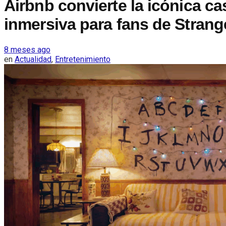
Airbnb convierte la icónica c
inmersiva para fans de Strang
8 meses ago
en
Actualidad
,
Entretenimiento