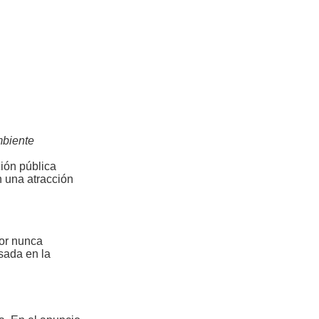
mbiente
ión pública
n una atracción
ior nunca
sada en la