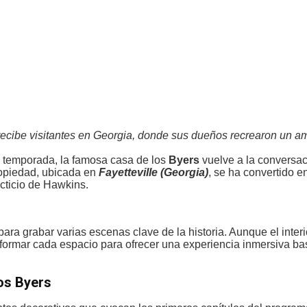
 recibe visitantes en Georgia, donde sus dueños recrearon un a
a temporada, la famosa casa de los
Byers
vuelve a la conversac
ropiedad, ubicada en
Fayetteville (Georgia)
, se ha convertido e
icticio de Hawkins.
 para grabar varias escenas clave de la historia. Aunque el inter
ansformar cada espacio para ofrecer una experiencia inmersiva ba
los Byers