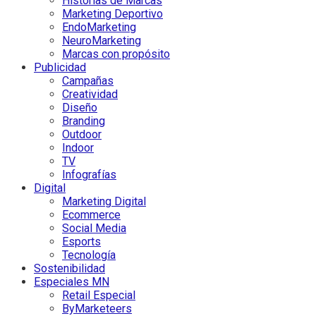
Historias de Marcas
Marketing Deportivo
EndoMarketing
NeuroMarketing
Marcas con propósito
Publicidad
Campañas
Creatividad
Diseño
Branding
Outdoor
Indoor
TV
Infografías
Digital
Marketing Digital
Ecommerce
Social Media
Esports
Tecnología
Sostenibilidad
Especiales MN
Retail Especial
ByMarketeers