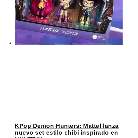
KPop Demon Hunters: Mattel lanza
nuevo set estilo chibi inspirado en