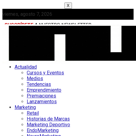
X
viernes, agosto 7, 2026
SUSCRÍBETE
A NUESTRO NEWSLETTER
MEDIAKIT
Actualidad
Cursos y Eventos
Medios
Tendencias
Emprendimiento
Premiaciones
Lanzamientos
Marketing
Retail
Historias de Marcas
Marketing Deportivo
EndoMarketing