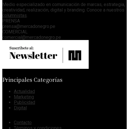
Medio especializado en comunicación de marcas, estrategia,
creatividad, realización, digital y branding. Conoce a nuestros
columnistas
.
PRENSA
prensa@mercadonegro.pe
COMERCIAL
comercial@mercadonegro.pe
Principales Categorías
Actualidad
Marketing
Publicidad
Digital
Contacto
Términos y condiciones