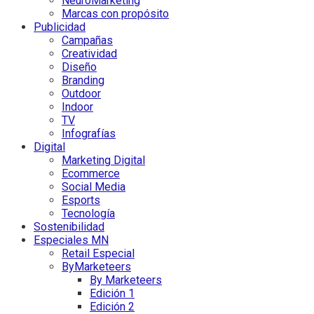
NeuroMarketing
Marcas con propósito
Publicidad
Campañas
Creatividad
Diseño
Branding
Outdoor
Indoor
TV
Infografías
Digital
Marketing Digital
Ecommerce
Social Media
Esports
Tecnología
Sostenibilidad
Especiales MN
Retail Especial
ByMarketeers
By Marketeers
Edición 1
Edición 2