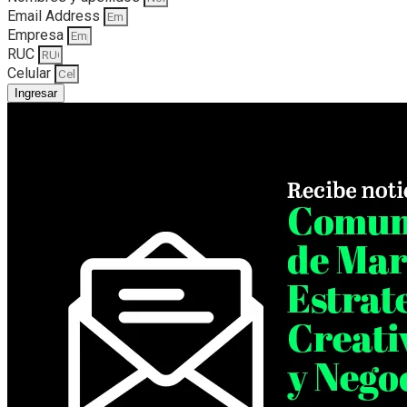
Email Address
Empresa
RUC
Celular
Ingresar